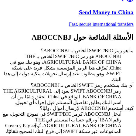
Send Money to
China
Fast, secure international transfers
الأسئلة الشائعة حول ABOCCNBJ
ما هو رمز SWIFT/BIC الخاص بـ ABOCCNBJ؟
ABOCCNBJ هو رمز SWIFT/BIC الخاص بـ THE
AGRICULTURAL BANK OF CHINA، وهو بنك يقع في
China. يُعرِّف هذا الرمز المؤسسة بشكل فريد على شبكة
SWIFT، وهو مطلوب عند إرسال تحويلات بنكية دولية إلى هذا
البنك.
أي بنك يستخدم رمز SWIFT الخاص بـ ABOCCNBJ؟
رمز SWIFT ABOCCNBJ يعود إلى THE AGRICULTURAL
BANK OF CHINA، الواقع في China. تحقق دائمًا من أن
اسم البنك يطابق تفاصيل المستلم قبل إجراء أي تحويل.
كيف أستخدم ABOCCNBJ لإرسال أموال دوليًا؟
أدخل ABOCCNBJ كرمز SWIFT/BIC في نموذج التحويل، مع
رقم IBAN أو رقم حساب المستلم في THE
AGRICULTURAL BANK OF CHINA. تُوجِّه Covercy Pay
المدفوعات عبر شبكة SWIFT إلى فرع البنك الصحيح تلقائيًا.