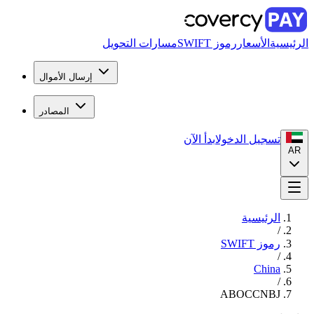
الرئيسية
الأسعار
رموز SWIFT
مسارات التحويل
إرسال الأموال
المصادر
تسجيل الدخول
ابدأ الآن
AR
الرئيسية
/
رموز SWIFT
/
China
/
ABOCCNBJ