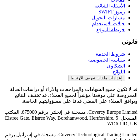
الأسئلة الشائعة
رموز SWIFT
مسارات التحويل
حالات الاستخدام
خريطة الموقع
قانوني
شروط الخدمة
سياسة الخصوصية
الشكاوى
اللوائح
إعدادات ملفات تعريف الارتباط
قد لا تكون جميع الشهادات والمراجعات والآراء أو دراسات الحالة
المعروضة على موقعنا مؤشراً لجميع العملاء. قد تختلف النتائج
ويوافق العملاء على المضي قدمًا على مسؤوليتهم الخاصة.
Covercy Europe Limited. مسجلة في إنجلترا برقم 675000. المكتب
المسجل: 5 Elstree Gate, Elstree Way, Borehamwood, Hertforshire,
WD6 1JD, UK.
Covercy Technological Trading Limited. مسجلة في إسرائيل برقم