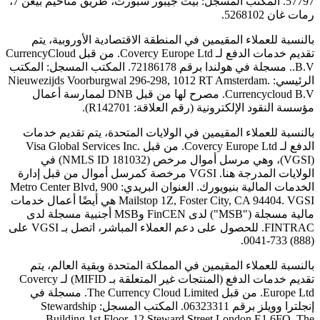
57797. المكتب المسجل: بيت جيبور سبورت، طريق مناحيم بيغن 7،
رمات غان 5268102.
بالنسبة للعملاء المقيمين في المنطقة الاقتصادية الأوروبية، يتم
تقديم خدمات الدفع لـ Covercy Europe Ltd. من قبل CurrencyCloud
B.V.. مسجلة في هولندا برقم 72186178. المكتب المسجل: المكتب
الرئيسي: Nieuwezijds Voorburgwal 296-298, 1012 RT Amsterdam.
Currencycloud B.V. مصرح لها من قبل DNB لممارسة أعمال
مؤسسة النقود الإلكترونية (رقم العلاقة: R142701).
بالنسبة للعملاء المقيمين في الولايات المتحدة، يتم تقديم خدمات
الدفع لـ Covercy Europe Ltd. من قبل Visa Global Services Inc.
(VGSI)، وهي مرسل أموال مرخص (NMLS ID 181032) في
الولايات المدرجة هنا. VGSI مرخصة كمرسل أموال من قبل إدارة
الخدمات المالية بنيويورك. العنوان البريدي: 900 Metro Center Blvd,
Mailstop 1Z, Foster City, CA 94404. VGSI هي أيضًا أعمال خدمات
مالية مسجلة ("MSB") لدى FinCEN وMSB أجنبية مسجلة لدى
FINTRAC. للحصول على دعم العملاء المباشر، اتصل بـ VGSI على
(888) 733-0041.
بالنسبة للعملاء المقيمين في المملكة المتحدة وبقية العالم، يتم
تقديم خدمات الدفع (المنتجات غير المتعلقة بـ MIFID) لـ Covercy
Europe Ltd. من قبل The Currency Cloud Limited. مسجلة في
إنجلترا وويلز برقم 06323311. المكتب المسجل: Stewardship
Building 1st Floor, 12 Steward Street London E1 6FQ. The