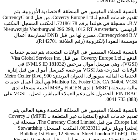
رمات غان 5268102.
بالنسبة للعملاء المقيمين في المنطقة الاقتصادية الأوروبية، يتم
تقديم خدمات الدفع لـ Covercy Europe Ltd. من قبل CurrencyCloud
B.V.. مسجلة في هولندا برقم 72186178. المكتب المسجل: المكتب
الرئيسي: Nieuwezijds Voorburgwal 296-298, 1012 RT Amsterdam.
Currencycloud B.V. مصرح لها من قبل DNB لممارسة أعمال
مؤسسة النقود الإلكترونية (رقم العلاقة: R142701).
بالنسبة للعملاء المقيمين في الولايات المتحدة، يتم تقديم خدمات
الدفع لـ Covercy Europe Ltd. من قبل Visa Global Services Inc.
(VGSI)، وهي مرسل أموال مرخص (NMLS ID 181032) في
الولايات المدرجة هنا. VGSI مرخصة كمرسل أموال من قبل إدارة
الخدمات المالية بنيويورك. العنوان البريدي: 900 Metro Center Blvd,
Mailstop 1Z, Foster City, CA 94404. VGSI هي أيضًا أعمال خدمات
مالية مسجلة ("MSB") لدى FinCEN وMSB أجنبية مسجلة لدى
FINTRAC. للحصول على دعم العملاء المباشر، اتصل بـ VGSI على
(888) 733-0041.
بالنسبة للعملاء المقيمين في المملكة المتحدة وبقية العالم، يتم
تقديم خدمات الدفع (المنتجات غير المتعلقة بـ MIFID) لـ Covercy
Europe Ltd. من قبل The Currency Cloud Limited. مسجلة في
إنجلترا وويلز برقم 06323311. المكتب المسجل: Stewardship
Building 1st Floor, 12 Steward Street London E1 6FQ. The
Currency Cloud Limited مصرح لها من قبل Financial Conduct