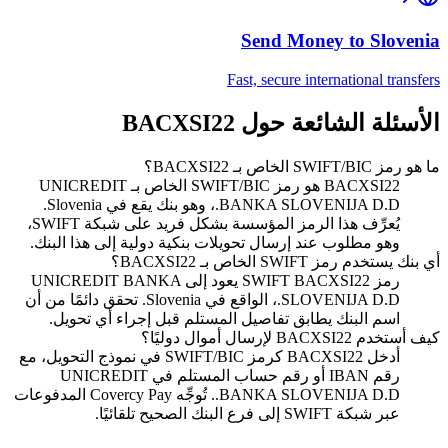
Send Money to
Slovenia
Fast, secure international transfers
الأسئلة الشائعة حول BACXSI22
ما هو رمز SWIFT/BIC الخاص بـ BACXSI22؟
BACXSI22 هو رمز SWIFT/BIC الخاص بـ UNICREDIT
BANKA SLOVENIJA D.D.، وهو بنك يقع في Slovenia.
يُعرِّف هذا الرمز المؤسسة بشكل فريد على شبكة SWIFT،
وهو مطلوب عند إرسال تحويلات بنكية دولية إلى هذا البنك.
أي بنك يستخدم رمز SWIFT الخاص بـ BACXSI22؟
رمز SWIFT BACXSI22 يعود إلى UNICREDIT BANKA
SLOVENIJA D.D.، الواقع في Slovenia. تحقق دائمًا من أن
اسم البنك يطابق تفاصيل المستلم قبل إجراء أي تحويل.
كيف أستخدم BACXSI22 لإرسال أموال دوليًا؟
أدخل BACXSI22 كرمز SWIFT/BIC في نموذج التحويل، مع
رقم IBAN أو رقم حساب المستلم في UNICREDIT
BANKA SLOVENIJA D.D.. تُوجِّه Covercy Pay المدفوعات
عبر شبكة SWIFT إلى فرع البنك الصحيح تلقائيًا.