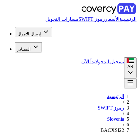
الرئيسية
الأسعار
رموز SWIFT
مسارات التحويل
إرسال الأموال
المصادر
تسجيل الدخول
ابدأ الآن
AR
الرئيسية
/
رموز SWIFT
/
Slovenia
/
BACXSI22