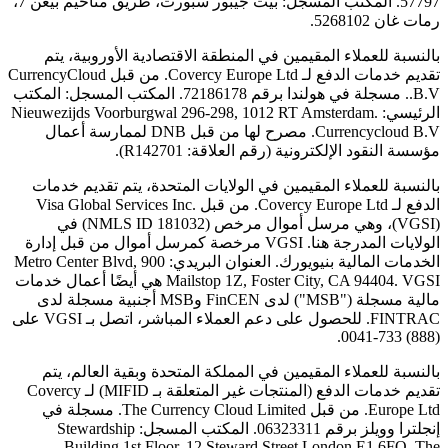
57797. المكتب المسجل: بيت جيبور سبورت، طريق مناحيم بيغن 7،
رمات غان 5268102.
بالنسبة للعملاء المقيمين في المنطقة الاقتصادية الأوروبية، يتم
تقديم خدمات الدفع لـ Covercy Europe Ltd. من قبل CurrencyCloud
B.V.. مسجلة في هولندا برقم 72186178. المكتب المسجل: المكتب
الرئيسي: Nieuwezijds Voorburgwal 296-298, 1012 RT Amsterdam.
Currencycloud B.V. مصرح لها من قبل DNB لممارسة أعمال
مؤسسة النقود الإلكترونية (رقم العلاقة: R142701).
بالنسبة للعملاء المقيمين في الولايات المتحدة، يتم تقديم خدمات
الدفع لـ Covercy Europe Ltd. من قبل Visa Global Services Inc.
(VGSI)، وهي مرسل أموال مرخص (NMLS ID 181032) في
الولايات المدرجة هنا. VGSI مرخصة كمرسل أموال من قبل إدارة
الخدمات المالية بنيويورك. العنوان البريدي: 900 Metro Center Blvd,
Mailstop 1Z, Foster City, CA 94404. VGSI هي أيضًا أعمال خدمات
مالية مسجلة ("MSB") لدى FinCEN وMSB أجنبية مسجلة لدى
FINTRAC. للحصول على دعم العملاء المباشر، اتصل بـ VGSI على
(888) 733-0041.
بالنسبة للعملاء المقيمين في المملكة المتحدة وبقية العالم، يتم
تقديم خدمات الدفع (المنتجات غير المتعلقة بـ MIFID) لـ Covercy
Europe Ltd. من قبل The Currency Cloud Limited. مسجلة في
إنجلترا وويلز برقم 06323311. المكتب المسجل: Stewardship
Building 1st Floor, 12 Steward Street London E1 6FQ. The