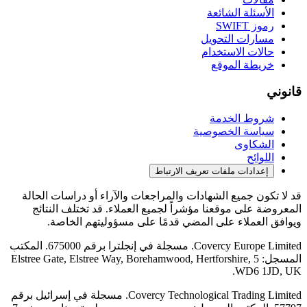
الأسئلة الشائعة
رموز SWIFT
مسارات التحويل
حالات الاستخدام
خريطة الموقع
قانوني
شروط الخدمة
سياسة الخصوصية
الشكاوى
اللوائح
إعدادات ملفات تعريف الارتباط
قد لا تكون جميع الشهادات والمراجعات والآراء أو دراسات الحالة
المعروضة على موقعنا مؤشراً لجميع العملاء. قد تختلف النتائج
ويوافق العملاء على المضي قدمًا على مسؤوليتهم الخاصة.
Covercy Europe Limited. مسجلة في إنجلترا برقم 675000. المكتب
المسجل: 5 Elstree Gate, Elstree Way, Borehamwood, Hertforshire,
WD6 1JD, UK.
Covercy Technological Trading Limited. مسجلة في إسرائيل برقم