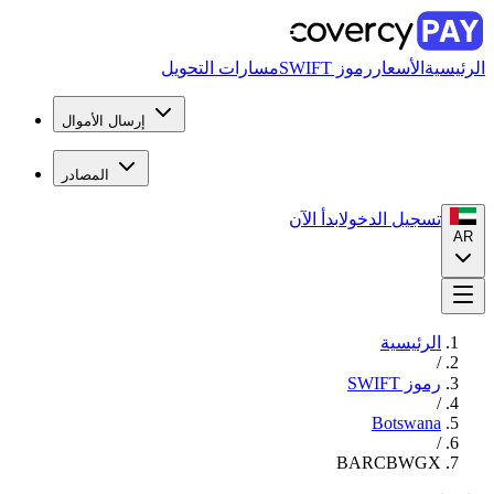
الرئيسية
الأسعار
رموز SWIFT
مسارات التحويل
إرسال الأموال
المصادر
تسجيل الدخول
ابدأ الآن
AR
الرئيسية
/
رموز SWIFT
/
Botswana
/
BARCBWGX