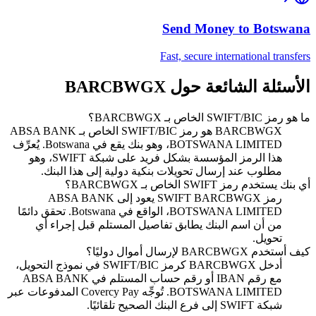
Send Money to
Botswana
Fast, secure international transfers
الأسئلة الشائعة حول BARCBWGX
ما هو رمز SWIFT/BIC الخاص بـ BARCBWGX؟
BARCBWGX هو رمز SWIFT/BIC الخاص بـ ABSA BANK
BOTSWANA LIMITED، وهو بنك يقع في Botswana. يُعرِّف
هذا الرمز المؤسسة بشكل فريد على شبكة SWIFT، وهو
مطلوب عند إرسال تحويلات بنكية دولية إلى هذا البنك.
أي بنك يستخدم رمز SWIFT الخاص بـ BARCBWGX؟
رمز SWIFT BARCBWGX يعود إلى ABSA BANK
BOTSWANA LIMITED، الواقع في Botswana. تحقق دائمًا
من أن اسم البنك يطابق تفاصيل المستلم قبل إجراء أي
تحويل.
كيف أستخدم BARCBWGX لإرسال أموال دوليًا؟
أدخل BARCBWGX كرمز SWIFT/BIC في نموذج التحويل،
مع رقم IBAN أو رقم حساب المستلم في ABSA BANK
BOTSWANA LIMITED. تُوجِّه Covercy Pay المدفوعات عبر
شبكة SWIFT إلى فرع البنك الصحيح تلقائيًا.