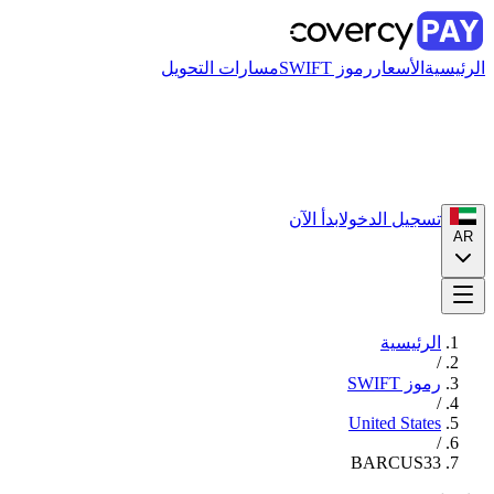
الرئيسية
الأسعار
رموز SWIFT
مسارات التحويل
تسجيل الدخول
ابدأ الآن
AR
الرئيسية
/
رموز SWIFT
/
United States
/
BARCUS33