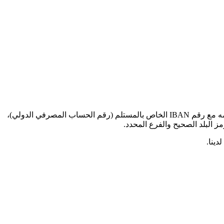
عند إرسال الأموال للمعاملات الدولية إلى هذا البنك المحدد، ستحتاج إلى رمز SWIFT BIC هذا (رمز تعريف البنك - Bank Identifier Code). قدمه مع رقم IBAN الخاص بالمستلم (رقم الحساب المصرفي الدولي)،
دينا.