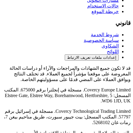
مسارات التحويل
حالات الاستخدام
خريطة الموقع
قانوني
شروط الخدمة
سياسة الخصوصية
الشكاوى
اللوائح
إعدادات ملفات تعريف الارتباط
قد لا تكون جميع الشهادات والمراجعات والآراء أو دراسات الحالة
المعروضة على موقعنا مؤشراً لجميع العملاء. قد تختلف النتائج
ويوافق العملاء على المضي قدمًا على مسؤوليتهم الخاصة.
Covercy Europe Limited. مسجلة في إنجلترا برقم 675000. المكتب
المسجل: 5 Elstree Gate, Elstree Way, Borehamwood, Hertforshire,
WD6 1JD, UK.
Covercy Technological Trading Limited. مسجلة في إسرائيل برقم
57797. المكتب المسجل: بيت جيبور سبورت، طريق مناحيم بيغن 7،
رمات غان 5268102.
بالنسبة للعملاء المقيمين في المنطقة الاقتصادية الأوروبية، يتم