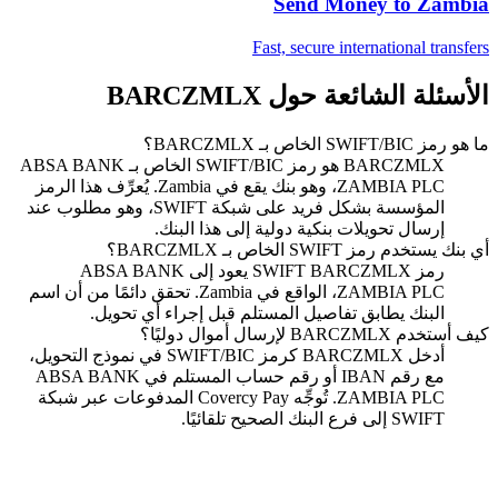
Send Money to
Zambia
Fast, secure international transfers
الأسئلة الشائعة حول BARCZMLX
ما هو رمز SWIFT/BIC الخاص بـ BARCZMLX؟
BARCZMLX هو رمز SWIFT/BIC الخاص بـ ABSA BANK
ZAMBIA PLC، وهو بنك يقع في Zambia. يُعرِّف هذا الرمز
المؤسسة بشكل فريد على شبكة SWIFT، وهو مطلوب عند
إرسال تحويلات بنكية دولية إلى هذا البنك.
أي بنك يستخدم رمز SWIFT الخاص بـ BARCZMLX؟
رمز SWIFT BARCZMLX يعود إلى ABSA BANK
ZAMBIA PLC، الواقع في Zambia. تحقق دائمًا من أن اسم
البنك يطابق تفاصيل المستلم قبل إجراء أي تحويل.
كيف أستخدم BARCZMLX لإرسال أموال دوليًا؟
أدخل BARCZMLX كرمز SWIFT/BIC في نموذج التحويل،
مع رقم IBAN أو رقم حساب المستلم في ABSA BANK
ZAMBIA PLC. تُوجِّه Covercy Pay المدفوعات عبر شبكة
SWIFT إلى فرع البنك الصحيح تلقائيًا.