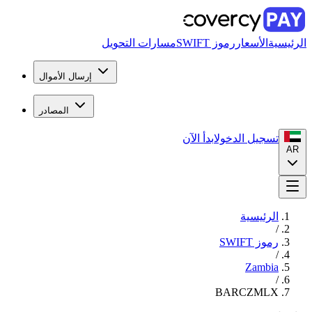
الرئيسية
الأسعار
رموز SWIFT
مسارات التحويل
إرسال الأموال
المصادر
تسجيل الدخول
ابدأ الآن
AR
الرئيسية
/
رموز SWIFT
/
Zambia
/
BARCZMLX