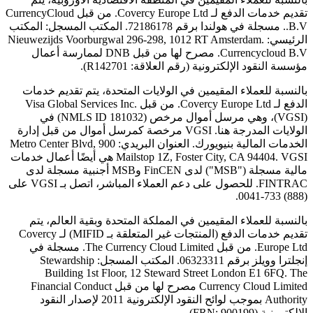
تقديم خدمات الدفع لـ Covercy Europe Ltd. من قبل CurrencyCloud
B.V.. مسجلة في هولندا برقم 72186178. المكتب المسجل: المكتب
الرئيسي: Nieuwezijds Voorburgwal 296-298, 1012 RT Amsterdam.
Currencycloud B.V. مصرح لها من قبل DNB لممارسة أعمال
مؤسسة النقود الإلكترونية (رقم العلاقة: R142701).
بالنسبة للعملاء المقيمين في الولايات المتحدة، يتم تقديم خدمات
الدفع لـ Covercy Europe Ltd. من قبل Visa Global Services Inc.
(VGSI)، وهي مرسل أموال مرخص (NMLS ID 181032) في
الولايات المدرجة هنا. VGSI مرخصة كمرسل أموال من قبل إدارة
الخدمات المالية بنيويورك. العنوان البريدي: 900 Metro Center Blvd,
Mailstop 1Z, Foster City, CA 94404. VGSI هي أيضًا أعمال خدمات
مالية مسجلة ("MSB") لدى FinCEN وMSB أجنبية مسجلة لدى
FINTRAC. للحصول على دعم العملاء المباشر، اتصل بـ VGSI على
(888) 733-0041.
بالنسبة للعملاء المقيمين في المملكة المتحدة وبقية العالم، يتم
تقديم خدمات الدفع (المنتجات غير المتعلقة بـ MIFID) لـ Covercy
Europe Ltd. من قبل The Currency Cloud Limited. مسجلة في
إنجلترا وويلز برقم 06323311. المكتب المسجل: Stewardship
Building 1st Floor, 12 Steward Street London E1 6FQ. The
Currency Cloud Limited مصرح لها من قبل Financial Conduct
Authority بموجب لوائح النقود الإلكترونية 2011 لإصدار النقود
الإلكترونية (FRN: 900199).