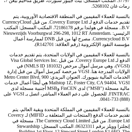
57797. المكتب المسجل: بيت جيبور سبورت، طريق مناحيم بيغن 7،
رمات غان 5268102.
بالنسبة للعملاء المقيمين في المنطقة الاقتصادية الأوروبية، يتم
تقديم خدمات الدفع لـ Covercy Europe Ltd. من قبل CurrencyCloud
B.V.. مسجلة في هولندا برقم 72186178. المكتب المسجل: المكتب
الرئيسي: Nieuwezijds Voorburgwal 296-298, 1012 RT Amsterdam.
Currencycloud B.V. مصرح لها من قبل DNB لممارسة أعمال
مؤسسة النقود الإلكترونية (رقم العلاقة: R142701).
بالنسبة للعملاء المقيمين في الولايات المتحدة، يتم تقديم خدمات
الدفع لـ Covercy Europe Ltd. من قبل Visa Global Services Inc.
(VGSI)، وهي مرسل أموال مرخص (NMLS ID 181032) في
الولايات المدرجة هنا. VGSI مرخصة كمرسل أموال من قبل إدارة
الخدمات المالية بنيويورك. العنوان البريدي: 900 Metro Center Blvd,
Mailstop 1Z, Foster City, CA 94404. VGSI هي أيضًا أعمال خدمات
مالية مسجلة ("MSB") لدى FinCEN وMSB أجنبية مسجلة لدى
FINTRAC. للحصول على دعم العملاء المباشر، اتصل بـ VGSI على
(888) 733-0041.
بالنسبة للعملاء المقيمين في المملكة المتحدة وبقية العالم، يتم
تقديم خدمات الدفع (المنتجات غير المتعلقة بـ MIFID) لـ Covercy
Europe Ltd. من قبل The Currency Cloud Limited. مسجلة في
إنجلترا وويلز برقم 06323311. المكتب المسجل: Stewardship
Building 1st Floor, 12 Steward Street London E1 6FQ. The