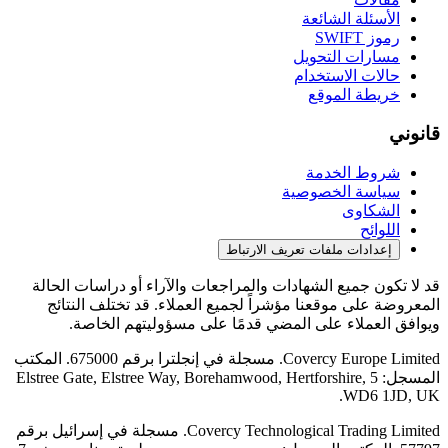
الأسئلة الشائعة
رموز SWIFT
مسارات التحويل
حالات الاستخدام
خريطة الموقع
قانوني
شروط الخدمة
سياسة الخصوصية
الشكاوى
اللوائح
إعدادات ملفات تعريف الارتباط
قد لا تكون جميع الشهادات والمراجعات والآراء أو دراسات الحالة
المعروضة على موقعنا مؤشراً لجميع العملاء. قد تختلف النتائج
ويوافق العملاء على المضي قدمًا على مسؤوليتهم الخاصة.
Covercy Europe Limited. مسجلة في إنجلترا برقم 675000. المكتب
المسجل: 5 Elstree Gate, Elstree Way, Borehamwood, Hertforshire,
WD6 1JD, UK.
Covercy Technological Trading Limited. مسجلة في إسرائيل برقم