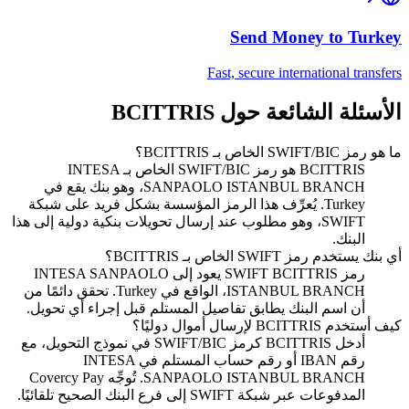
Send Money to
Turkey
Fast, secure international transfers
الأسئلة الشائعة حول BCITTRIS
ما هو رمز SWIFT/BIC الخاص بـ BCITTRIS؟
BCITTRIS هو رمز SWIFT/BIC الخاص بـ INTESA
SANPAOLO ISTANBUL BRANCH، وهو بنك يقع في
Turkey. يُعرِّف هذا الرمز المؤسسة بشكل فريد على شبكة
SWIFT، وهو مطلوب عند إرسال تحويلات بنكية دولية إلى هذا
البنك.
أي بنك يستخدم رمز SWIFT الخاص بـ BCITTRIS؟
رمز SWIFT BCITTRIS يعود إلى INTESA SANPAOLO
ISTANBUL BRANCH، الواقع في Turkey. تحقق دائمًا من
أن اسم البنك يطابق تفاصيل المستلم قبل إجراء أي تحويل.
كيف أستخدم BCITTRIS لإرسال أموال دوليًا؟
أدخل BCITTRIS كرمز SWIFT/BIC في نموذج التحويل، مع
رقم IBAN أو رقم حساب المستلم في INTESA
SANPAOLO ISTANBUL BRANCH. تُوجِّه Covercy Pay
المدفوعات عبر شبكة SWIFT إلى فرع البنك الصحيح تلقائيًا.