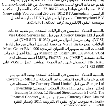
تقديم خدمات الدفع لـ Covercy Europe Ltd. من قبل CurrencyCloud
B.V.. مسجلة في هولندا برقم 72186178. المكتب المسجل: المكتب
الرئيسي: Nieuwezijds Voorburgwal 296-298, 1012 RT Amsterdam.
Currencycloud B.V. مصرح لها من قبل DNB لممارسة أعمال
مؤسسة النقود الإلكترونية (رقم العلاقة: R142701).
بالنسبة للعملاء المقيمين في الولايات المتحدة، يتم تقديم خدمات
الدفع لـ Covercy Europe Ltd. من قبل Visa Global Services Inc.
(VGSI)، وهي مرسل أموال مرخص (NMLS ID 181032) في
الولايات المدرجة هنا. VGSI مرخصة كمرسل أموال من قبل إدارة
الخدمات المالية بنيويورك. العنوان البريدي: 900 Metro Center Blvd,
Mailstop 1Z, Foster City, CA 94404. VGSI هي أيضًا أعمال خدمات
مالية مسجلة ("MSB") لدى FinCEN وMSB أجنبية مسجلة لدى
FINTRAC. للحصول على دعم العملاء المباشر، اتصل بـ VGSI على
(888) 733-0041.
بالنسبة للعملاء المقيمين في المملكة المتحدة وبقية العالم، يتم
تقديم خدمات الدفع (المنتجات غير المتعلقة بـ MIFID) لـ Covercy
Europe Ltd. من قبل The Currency Cloud Limited. مسجلة في
إنجلترا وويلز برقم 06323311. المكتب المسجل: Stewardship
Building 1st Floor, 12 Steward Street London E1 6FQ. The
Currency Cloud Limited مصرح لها من قبل Financial Conduct
Authority بموجب لوائح النقود الإلكترونية 2011 لإصدار النقود
الإلكترونية (FRN: 900199).