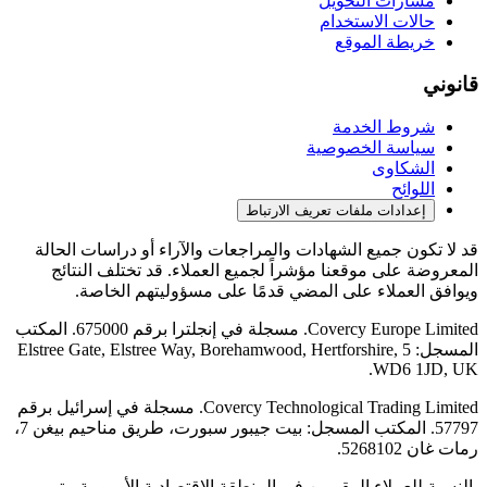
مسارات التحويل
حالات الاستخدام
خريطة الموقع
قانوني
شروط الخدمة
سياسة الخصوصية
الشكاوى
اللوائح
إعدادات ملفات تعريف الارتباط
قد لا تكون جميع الشهادات والمراجعات والآراء أو دراسات الحالة
المعروضة على موقعنا مؤشراً لجميع العملاء. قد تختلف النتائج
ويوافق العملاء على المضي قدمًا على مسؤوليتهم الخاصة.
Covercy Europe Limited. مسجلة في إنجلترا برقم 675000. المكتب
المسجل: 5 Elstree Gate, Elstree Way, Borehamwood, Hertforshire,
WD6 1JD, UK.
Covercy Technological Trading Limited. مسجلة في إسرائيل برقم
57797. المكتب المسجل: بيت جيبور سبورت، طريق مناحيم بيغن 7،
رمات غان 5268102.
بالنسبة للعملاء المقيمين في المنطقة الاقتصادية الأوروبية، يتم