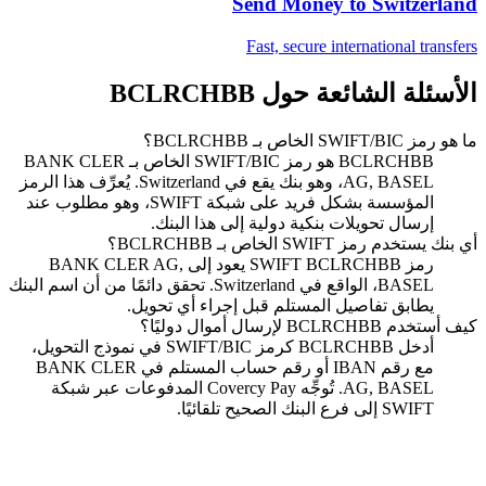
Send Money to
Switzerland
Fast, secure international transfers
الأسئلة الشائعة حول BCLRCHBB
ما هو رمز SWIFT/BIC الخاص بـ BCLRCHBB؟
BCLRCHBB هو رمز SWIFT/BIC الخاص بـ BANK CLER
AG, BASEL، وهو بنك يقع في Switzerland. يُعرِّف هذا الرمز
المؤسسة بشكل فريد على شبكة SWIFT، وهو مطلوب عند
إرسال تحويلات بنكية دولية إلى هذا البنك.
أي بنك يستخدم رمز SWIFT الخاص بـ BCLRCHBB؟
رمز SWIFT BCLRCHBB يعود إلى BANK CLER AG,
BASEL، الواقع في Switzerland. تحقق دائمًا من أن اسم البنك
يطابق تفاصيل المستلم قبل إجراء أي تحويل.
كيف أستخدم BCLRCHBB لإرسال أموال دوليًا؟
أدخل BCLRCHBB كرمز SWIFT/BIC في نموذج التحويل،
مع رقم IBAN أو رقم حساب المستلم في BANK CLER
AG, BASEL. تُوجِّه Covercy Pay المدفوعات عبر شبكة
SWIFT إلى فرع البنك الصحيح تلقائيًا.