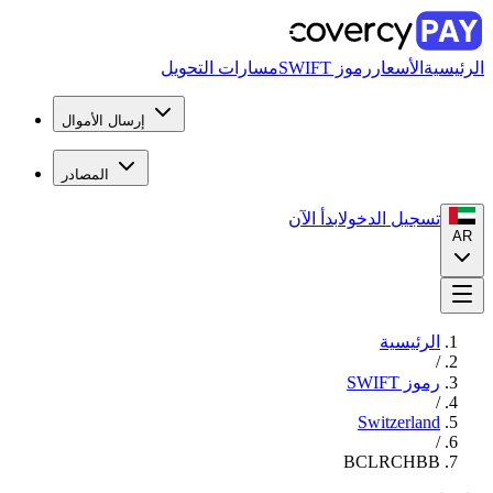
الرئيسية
الأسعار
رموز SWIFT
مسارات التحويل
إرسال الأموال
المصادر
تسجيل الدخول
ابدأ الآن
AR
الرئيسية
/
رموز SWIFT
/
Switzerland
/
BCLRCHBB