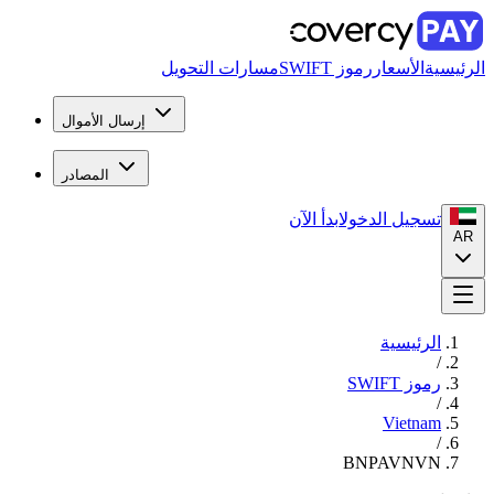
الرئيسية
الأسعار
رموز SWIFT
مسارات التحويل
إرسال الأموال
المصادر
تسجيل الدخول
ابدأ الآن
AR
الرئيسية
/
رموز SWIFT
/
Vietnam
/
BNPAVNVN