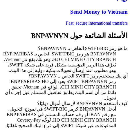
Send Money to
Vietnam
Fast, secure international transfers
الأسئلة الشائعة حول BNPAVNVN
ما هو رمز SWIFT/BIC الخاص بـ BNPAVNVN؟
BNPAVNVN هو رمز SWIFT/BIC الخاص بـ BNP PARIBAS
HO CHI MINH CITY BRANCH، وهو بنك يقع في Vietnam.
يُعرِّف هذا الرمز المؤسسة بشكل فريد على شبكة SWIFT،
وهو مطلوب عند إرسال تحويلات بنكية دولية إلى هذا البنك.
أي بنك يستخدم رمز SWIFT الخاص بـ BNPAVNVN؟
رمز SWIFT BNPAVNVN يعود إلى BNP PARIBAS HO
CHI MINH CITY BRANCH، الواقع في Vietnam. تحقق
دائمًا من أن اسم البنك يطابق تفاصيل المستلم قبل إجراء أي
تحويل.
كيف أستخدم BNPAVNVN لإرسال أموال دوليًا؟
أدخل BNPAVNVN كرمز SWIFT/BIC في نموذج التحويل،
مع رقم IBAN أو رقم حساب المستلم في BNP PARIBAS
HO CHI MINH CITY BRANCH. تُوجِّه Covercy Pay
المدفوعات عبر شبكة SWIFT إلى فرع البنك الصحيح تلقائيًا.