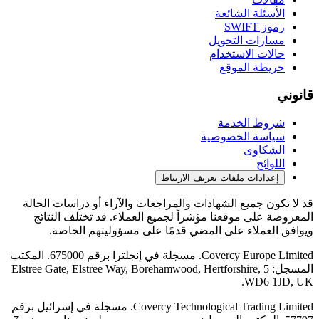
الأسئلة الشائعة
رموز SWIFT
مسارات التحويل
حالات الاستخدام
خريطة الموقع
قانوني
شروط الخدمة
سياسة الخصوصية
الشكاوى
اللوائح
إعدادات ملفات تعريف الارتباط
قد لا تكون جميع الشهادات والمراجعات والآراء أو دراسات الحالة
المعروضة على موقعنا مؤشراً لجميع العملاء. قد تختلف النتائج
ويوافق العملاء على المضي قدمًا على مسؤوليتهم الخاصة.
Covercy Europe Limited. مسجلة في إنجلترا برقم 675000. المكتب
المسجل: 5 Elstree Gate, Elstree Way, Borehamwood, Hertforshire,
WD6 1JD, UK.
Covercy Technological Trading Limited. مسجلة في إسرائيل برقم