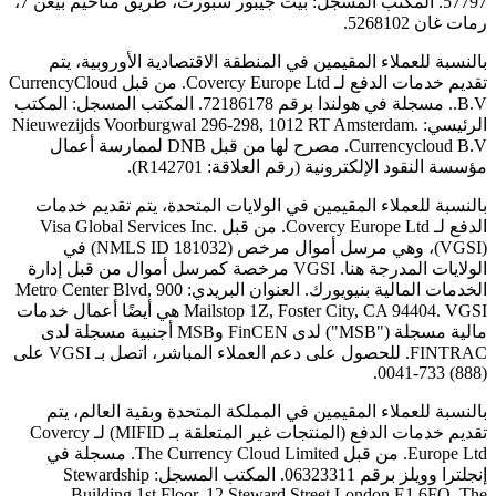
57797. المكتب المسجل: بيت جيبور سبورت، طريق مناحيم بيغن 7،
رمات غان 5268102.
بالنسبة للعملاء المقيمين في المنطقة الاقتصادية الأوروبية، يتم
تقديم خدمات الدفع لـ Covercy Europe Ltd. من قبل CurrencyCloud
B.V.. مسجلة في هولندا برقم 72186178. المكتب المسجل: المكتب
الرئيسي: Nieuwezijds Voorburgwal 296-298, 1012 RT Amsterdam.
Currencycloud B.V. مصرح لها من قبل DNB لممارسة أعمال
مؤسسة النقود الإلكترونية (رقم العلاقة: R142701).
بالنسبة للعملاء المقيمين في الولايات المتحدة، يتم تقديم خدمات
الدفع لـ Covercy Europe Ltd. من قبل Visa Global Services Inc.
(VGSI)، وهي مرسل أموال مرخص (NMLS ID 181032) في
الولايات المدرجة هنا. VGSI مرخصة كمرسل أموال من قبل إدارة
الخدمات المالية بنيويورك. العنوان البريدي: 900 Metro Center Blvd,
Mailstop 1Z, Foster City, CA 94404. VGSI هي أيضًا أعمال خدمات
مالية مسجلة ("MSB") لدى FinCEN وMSB أجنبية مسجلة لدى
FINTRAC. للحصول على دعم العملاء المباشر، اتصل بـ VGSI على
(888) 733-0041.
بالنسبة للعملاء المقيمين في المملكة المتحدة وبقية العالم، يتم
تقديم خدمات الدفع (المنتجات غير المتعلقة بـ MIFID) لـ Covercy
Europe Ltd. من قبل The Currency Cloud Limited. مسجلة في
إنجلترا وويلز برقم 06323311. المكتب المسجل: Stewardship
Building 1st Floor, 12 Steward Street London E1 6FQ. The