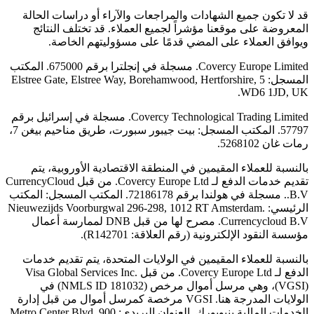
قد لا تكون جميع الشهادات والمراجعات والآراء أو دراسات الحالة
المعروضة على موقعنا مؤشراً لجميع العملاء. قد تختلف النتائج
ويوافق العملاء على المضي قدمًا على مسؤوليتهم الخاصة.
Covercy Europe Limited. مسجلة في إنجلترا برقم 675000. المكتب
المسجل: 5 Elstree Gate, Elstree Way, Borehamwood, Hertforshire,
WD6 1JD, UK.
Covercy Technological Trading Limited. مسجلة في إسرائيل برقم
57797. المكتب المسجل: بيت جيبور سبورت، طريق مناحيم بيغن 7،
رمات غان 5268102.
بالنسبة للعملاء المقيمين في المنطقة الاقتصادية الأوروبية، يتم
تقديم خدمات الدفع لـ Covercy Europe Ltd. من قبل CurrencyCloud
B.V.. مسجلة في هولندا برقم 72186178. المكتب المسجل: المكتب
الرئيسي: Nieuwezijds Voorburgwal 296-298, 1012 RT Amsterdam.
Currencycloud B.V. مصرح لها من قبل DNB لممارسة أعمال
مؤسسة النقود الإلكترونية (رقم العلاقة: R142701).
بالنسبة للعملاء المقيمين في الولايات المتحدة، يتم تقديم خدمات
الدفع لـ Covercy Europe Ltd. من قبل Visa Global Services Inc.
(VGSI)، وهي مرسل أموال مرخص (NMLS ID 181032) في
الولايات المدرجة هنا. VGSI مرخصة كمرسل أموال من قبل إدارة
الخدمات المالية بنيويورك. العنوان البريدي: 900 Metro Center Blvd,