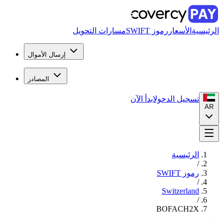
الرئيسية
الأسعار
رموز SWIFT
مسارات التحويل
إرسال الأموال
المصادر
تسجيل الدخول
ابدأ الآن
AR
الرئيسية
/
رموز SWIFT
/
Switzerland
/
BOFACH2X