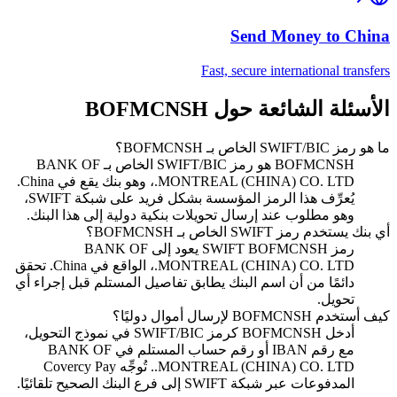
Send Money to
China
Fast, secure international transfers
الأسئلة الشائعة حول BOFMCNSH
ما هو رمز SWIFT/BIC الخاص بـ BOFMCNSH؟
BOFMCNSH هو رمز SWIFT/BIC الخاص بـ BANK OF
MONTREAL (CHINA) CO. LTD.، وهو بنك يقع في China.
يُعرِّف هذا الرمز المؤسسة بشكل فريد على شبكة SWIFT،
وهو مطلوب عند إرسال تحويلات بنكية دولية إلى هذا البنك.
أي بنك يستخدم رمز SWIFT الخاص بـ BOFMCNSH؟
رمز SWIFT BOFMCNSH يعود إلى BANK OF
MONTREAL (CHINA) CO. LTD.، الواقع في China. تحقق
دائمًا من أن اسم البنك يطابق تفاصيل المستلم قبل إجراء أي
تحويل.
كيف أستخدم BOFMCNSH لإرسال أموال دوليًا؟
أدخل BOFMCNSH كرمز SWIFT/BIC في نموذج التحويل،
مع رقم IBAN أو رقم حساب المستلم في BANK OF
MONTREAL (CHINA) CO. LTD.. تُوجِّه Covercy Pay
المدفوعات عبر شبكة SWIFT إلى فرع البنك الصحيح تلقائيًا.