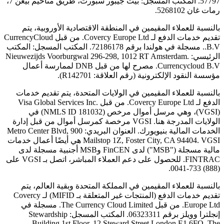
57797. المكتب المسجل: بيت جيبور سبورت، طريق مناحيم بيغن 7،
رمات غان 5268102.
بالنسبة للعملاء المقيمين في المنطقة الاقتصادية الأوروبية، يتم
تقديم خدمات الدفع لـ Covercy Europe Ltd. من قبل CurrencyCloud
B.V.. مسجلة في هولندا برقم 72186178. المكتب المسجل: المكتب
الرئيسي: Nieuwezijds Voorburgwal 296-298, 1012 RT Amsterdam.
Currencycloud B.V. مصرح لها من قبل DNB لممارسة أعمال
مؤسسة النقود الإلكترونية (رقم العلاقة: R142701).
بالنسبة للعملاء المقيمين في الولايات المتحدة، يتم تقديم خدمات
الدفع لـ Covercy Europe Ltd. من قبل Visa Global Services Inc.
(VGSI)، وهي مرسل أموال مرخص (NMLS ID 181032) في
الولايات المدرجة هنا. VGSI مرخصة كمرسل أموال من قبل إدارة
الخدمات المالية بنيويورك. العنوان البريدي: 900 Metro Center Blvd,
Mailstop 1Z, Foster City, CA 94404. VGSI هي أيضًا أعمال خدمات
مالية مسجلة ("MSB") لدى FinCEN وMSB أجنبية مسجلة لدى
FINTRAC. للحصول على دعم العملاء المباشر، اتصل بـ VGSI على
(888) 733-0041.
بالنسبة للعملاء المقيمين في المملكة المتحدة وبقية العالم، يتم
تقديم خدمات الدفع (المنتجات غير المتعلقة بـ MIFID) لـ Covercy
Europe Ltd. من قبل The Currency Cloud Limited. مسجلة في
إنجلترا وويلز برقم 06323311. المكتب المسجل: Stewardship
Building 1st Floor, 12 Steward Street London E1 6FQ. The