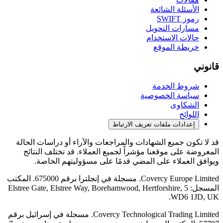
الأسئلة الشائعة
رموز SWIFT
مسارات التحويل
حالات الاستخدام
خريطة الموقع
قانوني
شروط الخدمة
سياسة الخصوصية
الشكاوى
اللوائح
إعدادات ملفات تعريف الارتباط
قد لا تكون جميع الشهادات والمراجعات والآراء أو دراسات الحالة
المعروضة على موقعنا مؤشراً لجميع العملاء. قد تختلف النتائج
ويوافق العملاء على المضي قدمًا على مسؤوليتهم الخاصة.
Covercy Europe Limited. مسجلة في إنجلترا برقم 675000. المكتب
المسجل: 5 Elstree Gate, Elstree Way, Borehamwood, Hertforshire,
WD6 1JD, UK.
Covercy Technological Trading Limited. مسجلة في إسرائيل برقم