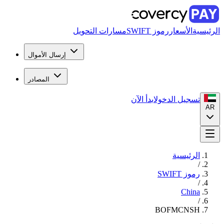
الرئيسية
الأسعار
رموز SWIFT
مسارات التحويل
إرسال الأموال
المصادر
تسجيل الدخول
ابدأ الآن
AR
الرئيسية
/
رموز SWIFT
/
China
/
BOFMCNSH