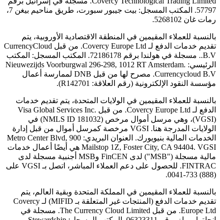
Covercy Technological Trading Limited. مسجلة في إسرائيل برقم
57797. المكتب المسجل: بيت جيبور سبورت، طريق مناحيم بيغن 7،
رمات غان 5268102.
بالنسبة للعملاء المقيمين في المنطقة الاقتصادية الأوروبية، يتم
تقديم خدمات الدفع لـ Covercy Europe Ltd. من قبل CurrencyCloud
B.V.. مسجلة في هولندا برقم 72186178. المكتب المسجل: المكتب
الرئيسي: Nieuwezijds Voorburgwal 296-298, 1012 RT Amsterdam.
Currencycloud B.V. مصرح لها من قبل DNB لممارسة أعمال
مؤسسة النقود الإلكترونية (رقم العلاقة: R142701).
بالنسبة للعملاء المقيمين في الولايات المتحدة، يتم تقديم خدمات
الدفع لـ Covercy Europe Ltd. من قبل Visa Global Services Inc.
(VGSI)، وهي مرسل أموال مرخص (NMLS ID 181032) في
الولايات المدرجة هنا. VGSI مرخصة كمرسل أموال من قبل إدارة
الخدمات المالية بنيويورك. العنوان البريدي: 900 Metro Center Blvd,
Mailstop 1Z, Foster City, CA 94404. VGSI هي أيضًا أعمال خدمات
مالية مسجلة ("MSB") لدى FinCEN وMSB أجنبية مسجلة لدى
FINTRAC. للحصول على دعم العملاء المباشر، اتصل بـ VGSI على
(888) 733-0041.
بالنسبة للعملاء المقيمين في المملكة المتحدة وبقية العالم، يتم
تقديم خدمات الدفع (المنتجات غير المتعلقة بـ MIFID) لـ Covercy
Europe Ltd. من قبل The Currency Cloud Limited. مسجلة في
إنجلترا وويلز برقم 06323311. المكتب المسجل: Stewardship