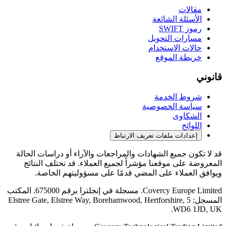
مقالات
الأسئلة الشائعة
رموز SWIFT
مسارات التحويل
حالات الاستخدام
خريطة الموقع
قانوني
شروط الخدمة
سياسة الخصوصية
الشكاوى
اللوائح
إعدادات ملفات تعريف الارتباط
قد لا تكون جميع الشهادات والمراجعات والآراء أو دراسات الحالة
المعروضة على موقعنا مؤشراً لجميع العملاء. قد تختلف النتائج
ويوافق العملاء على المضي قدمًا على مسؤوليتهم الخاصة.
Covercy Europe Limited. مسجلة في إنجلترا برقم 675000. المكتب
المسجل: 5 Elstree Gate, Elstree Way, Borehamwood, Hertforshire,
WD6 1JD, UK.