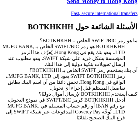
Send Money to
Hong Kong
Fast, secure international transfers
الأسئلة الشائعة حول BOTKHKHH
ما هو رمز SWIFT/BIC الخاص بـ BOTKHKHH؟
BOTKHKHH هو رمز SWIFT/BIC الخاص بـ MUFG BANK,
LTD.، وهو بنك يقع في Hong Kong. يُعرِّف هذا الرمز
المؤسسة بشكل فريد على شبكة SWIFT، وهو مطلوب عند
إرسال تحويلات بنكية دولية إلى هذا البنك.
أي بنك يستخدم رمز SWIFT الخاص بـ BOTKHKHH؟
رمز SWIFT BOTKHKHH يعود إلى MUFG BANK, LTD.،
الواقع في Hong Kong. تحقق دائمًا من أن اسم البنك يطابق
تفاصيل المستلم قبل إجراء أي تحويل.
كيف أستخدم BOTKHKHH لإرسال أموال دوليًا؟
أدخل BOTKHKHH كرمز SWIFT/BIC في نموذج التحويل،
مع رقم IBAN أو رقم حساب المستلم في MUFG BANK,
LTD.. تُوجِّه Covercy Pay المدفوعات عبر شبكة SWIFT إلى
فرع البنك الصحيح تلقائيًا.