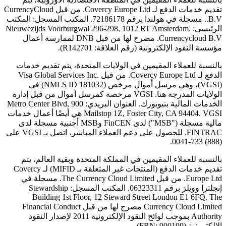
تقديم خدمات الدفع لـ Covercy Europe Ltd. من قبل CurrencyCloud
B.V.. مسجلة في هولندا برقم 72186178. المكتب المسجل: المكتب
الرئيسي: Nieuwezijds Voorburgwal 296-298, 1012 RT Amsterdam.
Currencycloud B.V. مصرح لها من قبل DNB لممارسة أعمال
مؤسسة النقود الإلكترونية (رقم العلاقة: R142701).
بالنسبة للعملاء المقيمين في الولايات المتحدة، يتم تقديم خدمات
الدفع لـ Covercy Europe Ltd. من قبل Visa Global Services Inc.
(VGSI)، وهي مرسل أموال مرخص (NMLS ID 181032) في
الولايات المدرجة هنا. VGSI مرخصة كمرسل أموال من قبل إدارة
الخدمات المالية بنيويورك. العنوان البريدي: 900 Metro Center Blvd,
Mailstop 1Z, Foster City, CA 94404. VGSI هي أيضًا أعمال خدمات
مالية مسجلة ("MSB") لدى FinCEN وMSB أجنبية مسجلة لدى
FINTRAC. للحصول على دعم العملاء المباشر، اتصل بـ VGSI على
(888) 733-0041.
بالنسبة للعملاء المقيمين في المملكة المتحدة وبقية العالم، يتم
تقديم خدمات الدفع (المنتجات غير المتعلقة بـ MIFID) لـ Covercy
Europe Ltd. من قبل The Currency Cloud Limited. مسجلة في
إنجلترا وويلز برقم 06323311. المكتب المسجل: Stewardship
Building 1st Floor, 12 Steward Street London E1 6FQ. The
Currency Cloud Limited مصرح لها من قبل Financial Conduct
Authority بموجب لوائح النقود الإلكترونية 2011 لإصدار النقود
الإلكترونية (FRN: 900199).