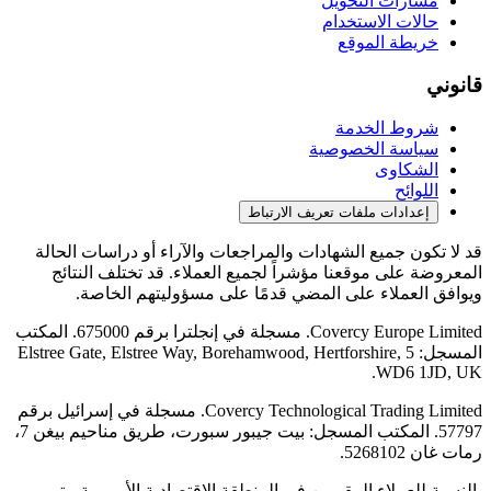
مسارات التحويل
حالات الاستخدام
خريطة الموقع
قانوني
شروط الخدمة
سياسة الخصوصية
الشكاوى
اللوائح
إعدادات ملفات تعريف الارتباط
قد لا تكون جميع الشهادات والمراجعات والآراء أو دراسات الحالة
المعروضة على موقعنا مؤشراً لجميع العملاء. قد تختلف النتائج
ويوافق العملاء على المضي قدمًا على مسؤوليتهم الخاصة.
Covercy Europe Limited. مسجلة في إنجلترا برقم 675000. المكتب
المسجل: 5 Elstree Gate, Elstree Way, Borehamwood, Hertforshire,
WD6 1JD, UK.
Covercy Technological Trading Limited. مسجلة في إسرائيل برقم
57797. المكتب المسجل: بيت جيبور سبورت، طريق مناحيم بيغن 7،
رمات غان 5268102.
بالنسبة للعملاء المقيمين في المنطقة الاقتصادية الأوروبية، يتم