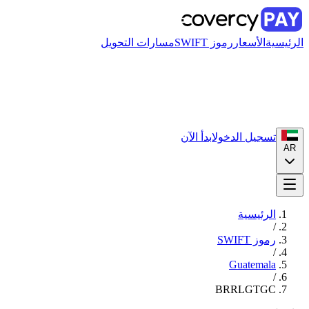
الرئيسية
الأسعار
رموز SWIFT
مسارات التحويل
تسجيل الدخول
ابدأ الآن
AR
الرئيسية
/
رموز SWIFT
/
Guatemala
/
BRRLGTGC