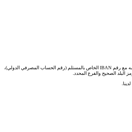
عند إرسال الأموال للمعاملات الدولية إلى هذا البنك المحدد، ستحتاج إلى رمز SWIFT BIC هذا (رمز تعريف البنك - Bank Identifier Code). قدمه مع رقم IBAN الخاص بالمستلم (رقم الحساب المصرفي الدولي)،
دينا.