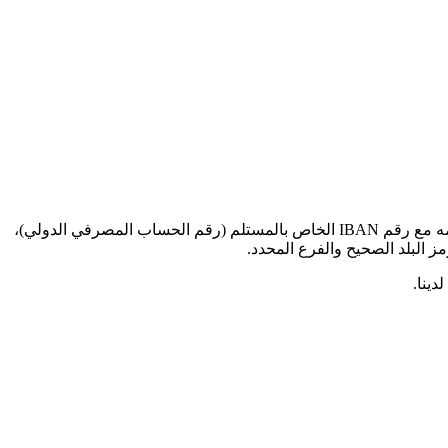
عند إرسال الأموال للمعاملات الدولية إلى هذا البنك المحدد، ستحتاج إلى رمز SWIFT BIC هذا (رمز تعريف البنك - Bank Identifier Code). قدمه مع رقم IBAN الخاص بالمستلم (رقم الحساب المصرفي الدولي)،
دينا.