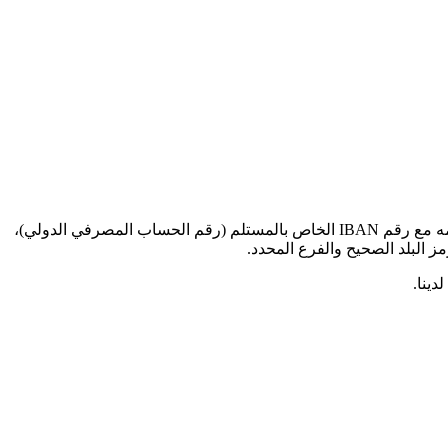
عند إرسال الأموال للمعاملات الدولية إلى هذا البنك المحدد، ستحتاج إلى رمز SWIFT BIC هذا (رمز تعريف البنك - Bank Identifier Code). قدمه مع رقم IBAN الخاص بالمستلم (رقم الحساب المصرفي الدولي)،
دينا.