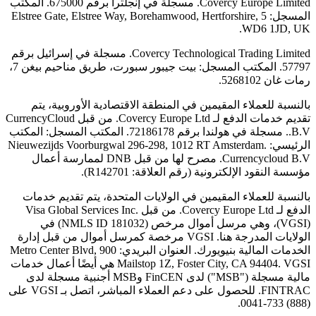
Covercy Europe Limited. مسجلة في إنجلترا برقم 675000. المكتب
المسجل: 5 Elstree Gate, Elstree Way, Borehamwood, Hertforshire,
WD6 1JD, UK.
Covercy Technological Trading Limited. مسجلة في إسرائيل برقم
57797. المكتب المسجل: بيت جيبور سبورت، طريق مناحيم بيغن 7،
رمات غان 5268102.
بالنسبة للعملاء المقيمين في المنطقة الاقتصادية الأوروبية، يتم
تقديم خدمات الدفع لـ Covercy Europe Ltd. من قبل CurrencyCloud
B.V.. مسجلة في هولندا برقم 72186178. المكتب المسجل: المكتب
الرئيسي: Nieuwezijds Voorburgwal 296-298, 1012 RT Amsterdam.
Currencycloud B.V. مصرح لها من قبل DNB لممارسة أعمال
مؤسسة النقود الإلكترونية (رقم العلاقة: R142701).
بالنسبة للعملاء المقيمين في الولايات المتحدة، يتم تقديم خدمات
الدفع لـ Covercy Europe Ltd. من قبل Visa Global Services Inc.
(VGSI)، وهي مرسل أموال مرخص (NMLS ID 181032) في
الولايات المدرجة هنا. VGSI مرخصة كمرسل أموال من قبل إدارة
الخدمات المالية بنيويورك. العنوان البريدي: 900 Metro Center Blvd,
Mailstop 1Z, Foster City, CA 94404. VGSI هي أيضًا أعمال خدمات
مالية مسجلة ("MSB") لدى FinCEN وMSB أجنبية مسجلة لدى
FINTRAC. للحصول على دعم العملاء المباشر، اتصل بـ VGSI على
(888) 733-0041.