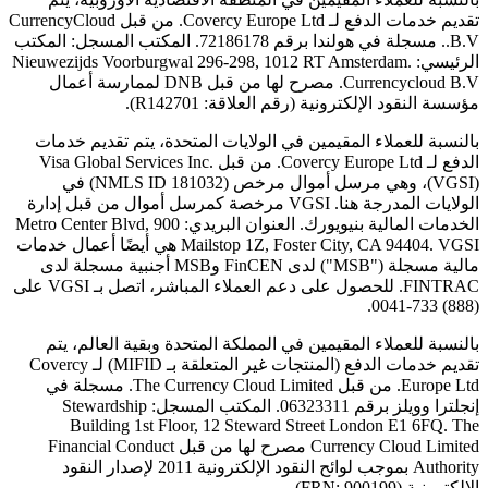
تقديم خدمات الدفع لـ Covercy Europe Ltd. من قبل CurrencyCloud
B.V.. مسجلة في هولندا برقم 72186178. المكتب المسجل: المكتب
الرئيسي: Nieuwezijds Voorburgwal 296-298, 1012 RT Amsterdam.
Currencycloud B.V. مصرح لها من قبل DNB لممارسة أعمال
مؤسسة النقود الإلكترونية (رقم العلاقة: R142701).
بالنسبة للعملاء المقيمين في الولايات المتحدة، يتم تقديم خدمات
الدفع لـ Covercy Europe Ltd. من قبل Visa Global Services Inc.
(VGSI)، وهي مرسل أموال مرخص (NMLS ID 181032) في
الولايات المدرجة هنا. VGSI مرخصة كمرسل أموال من قبل إدارة
الخدمات المالية بنيويورك. العنوان البريدي: 900 Metro Center Blvd,
Mailstop 1Z, Foster City, CA 94404. VGSI هي أيضًا أعمال خدمات
مالية مسجلة ("MSB") لدى FinCEN وMSB أجنبية مسجلة لدى
FINTRAC. للحصول على دعم العملاء المباشر، اتصل بـ VGSI على
(888) 733-0041.
بالنسبة للعملاء المقيمين في المملكة المتحدة وبقية العالم، يتم
تقديم خدمات الدفع (المنتجات غير المتعلقة بـ MIFID) لـ Covercy
Europe Ltd. من قبل The Currency Cloud Limited. مسجلة في
إنجلترا وويلز برقم 06323311. المكتب المسجل: Stewardship
Building 1st Floor, 12 Steward Street London E1 6FQ. The
Currency Cloud Limited مصرح لها من قبل Financial Conduct
Authority بموجب لوائح النقود الإلكترونية 2011 لإصدار النقود
الإلكترونية (FRN: 900199).