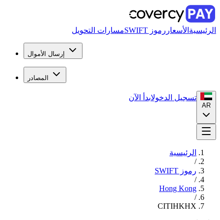
الرئيسية
الأسعار
رموز SWIFT
مسارات التحويل
إرسال الأموال
المصادر
تسجيل الدخول
ابدأ الآن
AR
الرئيسية
/
رموز SWIFT
/
Hong Kong
/
CITIHKHX