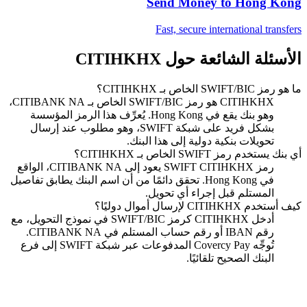
Send Money to
Hong Kong
Fast, secure international transfers
الأسئلة الشائعة حول CITIHKHX
ما هو رمز SWIFT/BIC الخاص بـ CITIHKHX؟
CITIHKHX هو رمز SWIFT/BIC الخاص بـ CITIBANK NA،
وهو بنك يقع في Hong Kong. يُعرِّف هذا الرمز المؤسسة
بشكل فريد على شبكة SWIFT، وهو مطلوب عند إرسال
تحويلات بنكية دولية إلى هذا البنك.
أي بنك يستخدم رمز SWIFT الخاص بـ CITIHKHX؟
رمز SWIFT CITIHKHX يعود إلى CITIBANK NA، الواقع
في Hong Kong. تحقق دائمًا من أن اسم البنك يطابق تفاصيل
المستلم قبل إجراء أي تحويل.
كيف أستخدم CITIHKHX لإرسال أموال دوليًا؟
أدخل CITIHKHX كرمز SWIFT/BIC في نموذج التحويل، مع
رقم IBAN أو رقم حساب المستلم في CITIBANK NA.
تُوجِّه Covercy Pay المدفوعات عبر شبكة SWIFT إلى فرع
البنك الصحيح تلقائيًا.