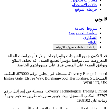
مسارات التحويل
حالات الاستخدام
خريطة الموقع
قانوني
شروط الخدمة
سياسة الخصوصية
الشكاوى
اللوائح
إعدادات ملفات تعريف الارتباط
قد لا تكون جميع الشهادات والمراجعات والآراء أو دراسات الحالة
المعروضة على موقعنا مؤشراً لجميع العملاء. قد تختلف النتائج
ويوافق العملاء على المضي قدمًا على مسؤوليتهم الخاصة.
Covercy Europe Limited. مسجلة في إنجلترا برقم 675000. المكتب
المسجل: 5 Elstree Gate, Elstree Way, Borehamwood, Hertforshire,
WD6 1JD, UK.
Covercy Technological Trading Limited. مسجلة في إسرائيل برقم
57797. المكتب المسجل: بيت جيبور سبورت، طريق مناحيم بيغن 7،
رمات غان 5268102.
بالنسبة للعملاء المقيمين في المنطقة الاقتصادية الأوروبية، يتم