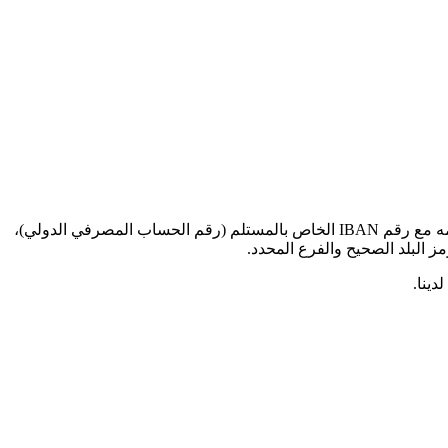
عند إرسال الأموال للمعاملات الدولية إلى هذا البنك المحدد، ستحتاج إلى رمز SWIFT BIC هذا (رمز تعريف البنك - Bank Identifier Code). قدمه مع رقم IBAN الخاص بالمستلم (رقم الحساب المصرفي الدولي)،
دينا.