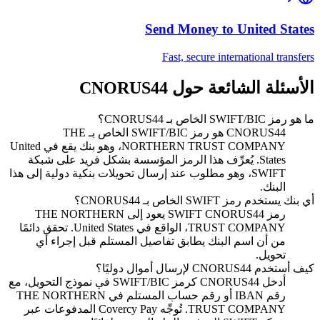
Send Money to
United States
Fast, secure international transfers
الأسئلة الشائعة حول CNORUS44
ما هو رمز SWIFT/BIC الخاص بـ CNORUS44؟
CNORUS44 هو رمز SWIFT/BIC الخاص بـ THE
NORTHERN TRUST COMPANY، وهو بنك يقع في United
States. يُعرِّف هذا الرمز المؤسسة بشكل فريد على شبكة
SWIFT، وهو مطلوب عند إرسال تحويلات بنكية دولية إلى هذا
البنك.
أي بنك يستخدم رمز SWIFT الخاص بـ CNORUS44؟
رمز SWIFT CNORUS44 يعود إلى THE NORTHERN
TRUST COMPANY، الواقع في United States. تحقق دائمًا
من أن اسم البنك يطابق تفاصيل المستلم قبل إجراء أي
تحويل.
كيف أستخدم CNORUS44 لإرسال أموال دوليًا؟
أدخل CNORUS44 كرمز SWIFT/BIC في نموذج التحويل، مع
رقم IBAN أو رقم حساب المستلم في THE NORTHERN
TRUST COMPANY. تُوجِّه Covercy Pay المدفوعات عبر