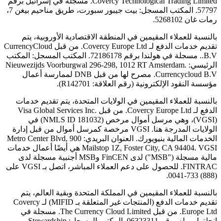
Covercy Technological Trading Limited. مسجلة في إسرائيل برقم
57797. المكتب المسجل: بيت جيبور سبورت، طريق مناحيم بيغن 7،
رمات غان 5268102.
بالنسبة للعملاء المقيمين في المنطقة الاقتصادية الأوروبية، يتم
تقديم خدمات الدفع لـ Covercy Europe Ltd. من قبل CurrencyCloud
B.V.. مسجلة في هولندا برقم 72186178. المكتب المسجل: المكتب
الرئيسي: Nieuwezijds Voorburgwal 296-298, 1012 RT Amsterdam.
Currencycloud B.V. مصرح لها من قبل DNB لممارسة أعمال
مؤسسة النقود الإلكترونية (رقم العلاقة: R142701).
بالنسبة للعملاء المقيمين في الولايات المتحدة، يتم تقديم خدمات
الدفع لـ Covercy Europe Ltd. من قبل Visa Global Services Inc.
(VGSI)، وهي مرسل أموال مرخص (NMLS ID 181032) في
الولايات المدرجة هنا. VGSI مرخصة كمرسل أموال من قبل إدارة
الخدمات المالية بنيويورك. العنوان البريدي: 900 Metro Center Blvd,
Mailstop 1Z, Foster City, CA 94404. VGSI هي أيضًا أعمال خدمات
مالية مسجلة ("MSB") لدى FinCEN وMSB أجنبية مسجلة لدى
FINTRAC. للحصول على دعم العملاء المباشر، اتصل بـ VGSI على
(888) 733-0041.
بالنسبة للعملاء المقيمين في المملكة المتحدة وبقية العالم، يتم
تقديم خدمات الدفع (المنتجات غير المتعلقة بـ MIFID) لـ Covercy
Europe Ltd. من قبل The Currency Cloud Limited. مسجلة في
إنجلترا وويلز برقم 06323311. المكتب المسجل: Stewardship