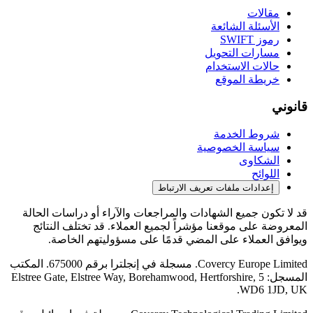
مقالات
الأسئلة الشائعة
رموز SWIFT
مسارات التحويل
حالات الاستخدام
خريطة الموقع
قانوني
شروط الخدمة
سياسة الخصوصية
الشكاوى
اللوائح
إعدادات ملفات تعريف الارتباط
قد لا تكون جميع الشهادات والمراجعات والآراء أو دراسات الحالة
المعروضة على موقعنا مؤشراً لجميع العملاء. قد تختلف النتائج
ويوافق العملاء على المضي قدمًا على مسؤوليتهم الخاصة.
Covercy Europe Limited. مسجلة في إنجلترا برقم 675000. المكتب
المسجل: 5 Elstree Gate, Elstree Way, Borehamwood, Hertforshire,
WD6 1JD, UK.