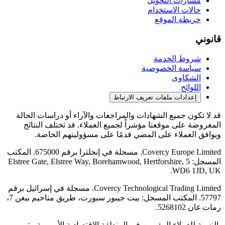
مسارات التحويل
حالات الاستخدام
خريطة الموقع
قانوني
شروط الخدمة
سياسة الخصوصية
الشكاوى
اللوائح
إعدادات ملفات تعريف الارتباط
قد لا تكون جميع الشهادات والمراجعات والآراء أو دراسات الحالة
المعروضة على موقعنا مؤشراً لجميع العملاء. قد تختلف النتائج
ويوافق العملاء على المضي قدمًا على مسؤوليتهم الخاصة.
Covercy Europe Limited. مسجلة في إنجلترا برقم 675000. المكتب
المسجل: 5 Elstree Gate, Elstree Way, Borehamwood, Hertforshire,
WD6 1JD, UK.
Covercy Technological Trading Limited. مسجلة في إسرائيل برقم
57797. المكتب المسجل: بيت جيبور سبورت، طريق مناحيم بيغن 7،
رمات غان 5268102.
بالنسبة للعملاء المقيمين في المنطقة الاقتصادية الأوروبية، يتم