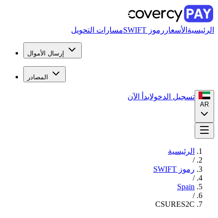
الرئيسية
الأسعار
رموز SWIFT
مسارات التحويل
إرسال الأموال
المصادر
تسجيل الدخول
ابدأ الآن
AR
الرئيسية
/
رموز SWIFT
/
Spain
/
CSURES2C