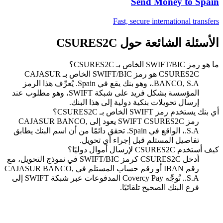
Send Money to
Spain
Fast, secure international transfers
الأسئلة الشائعة حول CSURES2C
ما هو رمز SWIFT/BIC الخاص بـ CSURES2C؟
CSURES2C هو رمز SWIFT/BIC الخاص بـ CAJASUR
BANCO, S.A.، وهو بنك يقع في Spain. يُعرِّف هذا الرمز
المؤسسة بشكل فريد على شبكة SWIFT، وهو مطلوب عند
إرسال تحويلات بنكية دولية إلى هذا البنك.
أي بنك يستخدم رمز SWIFT الخاص بـ CSURES2C؟
رمز SWIFT CSURES2C يعود إلى CAJASUR BANCO,
S.A.، الواقع في Spain. تحقق دائمًا من أن اسم البنك يطابق
تفاصيل المستلم قبل إجراء أي تحويل.
كيف أستخدم CSURES2C لإرسال أموال دوليًا؟
أدخل CSURES2C كرمز SWIFT/BIC في نموذج التحويل، مع
رقم IBAN أو رقم حساب المستلم في CAJASUR BANCO,
S.A.. تُوجِّه Covercy Pay المدفوعات عبر شبكة SWIFT إلى
فرع البنك الصحيح تلقائيًا.