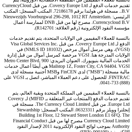
تقديم خدمات الدفع لـ Covercy Europe Ltd. من قبل CurrencyCloud
B.V.. مسجلة في هولندا برقم 72186178. المكتب المسجل: المكتب
الرئيسي: Nieuwezijds Voorburgwal 296-298, 1012 RT Amsterdam.
Currencycloud B.V. مصرح لها من قبل DNB لممارسة أعمال
مؤسسة النقود الإلكترونية (رقم العلاقة: R142701).
بالنسبة للعملاء المقيمين في الولايات المتحدة، يتم تقديم خدمات
الدفع لـ Covercy Europe Ltd. من قبل Visa Global Services Inc.
(VGSI)، وهي مرسل أموال مرخص (NMLS ID 181032) في
الولايات المدرجة هنا. VGSI مرخصة كمرسل أموال من قبل إدارة
الخدمات المالية بنيويورك. العنوان البريدي: 900 Metro Center Blvd,
Mailstop 1Z, Foster City, CA 94404. VGSI هي أيضًا أعمال خدمات
مالية مسجلة ("MSB") لدى FinCEN وMSB أجنبية مسجلة لدى
FINTRAC. للحصول على دعم العملاء المباشر، اتصل بـ VGSI على
(888) 733-0041.
بالنسبة للعملاء المقيمين في المملكة المتحدة وبقية العالم، يتم
تقديم خدمات الدفع (المنتجات غير المتعلقة بـ MIFID) لـ Covercy
Europe Ltd. من قبل The Currency Cloud Limited. مسجلة في
إنجلترا وويلز برقم 06323311. المكتب المسجل: Stewardship
Building 1st Floor, 12 Steward Street London E1 6FQ. The
Currency Cloud Limited مصرح لها من قبل Financial Conduct
Authority بموجب لوائح النقود الإلكترونية 2011 لإصدار النقود
الإلكترونية (FRN: 900199).