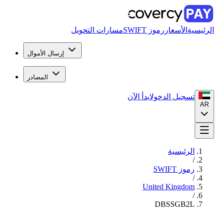
الرئيسية
الأسعار
رموز SWIFT
مسارات التحويل
إرسال الأموال
المصادر
تسجيل الدخول
ابدأ الآن
AR
الرئيسية
/
رموز SWIFT
/
United Kingdom
/
DBSSGB2L