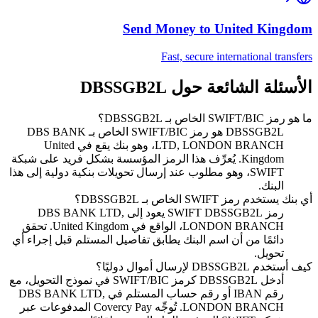
Send Money to
United Kingdom
Fast, secure international transfers
الأسئلة الشائعة حول DBSSGB2L
ما هو رمز SWIFT/BIC الخاص بـ DBSSGB2L؟
DBSSGB2L هو رمز SWIFT/BIC الخاص بـ DBS BANK
LTD, LONDON BRANCH، وهو بنك يقع في United
Kingdom. يُعرِّف هذا الرمز المؤسسة بشكل فريد على شبكة
SWIFT، وهو مطلوب عند إرسال تحويلات بنكية دولية إلى هذا
البنك.
أي بنك يستخدم رمز SWIFT الخاص بـ DBSSGB2L؟
رمز SWIFT DBSSGB2L يعود إلى DBS BANK LTD,
LONDON BRANCH، الواقع في United Kingdom. تحقق
دائمًا من أن اسم البنك يطابق تفاصيل المستلم قبل إجراء أي
تحويل.
كيف أستخدم DBSSGB2L لإرسال أموال دوليًا؟
أدخل DBSSGB2L كرمز SWIFT/BIC في نموذج التحويل، مع
رقم IBAN أو رقم حساب المستلم في DBS BANK LTD,
LONDON BRANCH. تُوجِّه Covercy Pay المدفوعات عبر