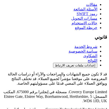
مقالات
الأسئلة الشائعة
رموز SWIFT
مسارات التحويل
حالات الاستخدام
خريطة الموقع
قانوني
شروط الخدمة
سياسة الخصوصية
الشكاوى
اللوائح
إعدادات ملفات تعريف الارتباط
قد لا تكون جميع الشهادات والمراجعات والآراء أو دراسات الحالة
المعروضة على موقعنا مؤشراً لجميع العملاء. قد تختلف النتائج
ويوافق العملاء على المضي قدمًا على مسؤوليتهم الخاصة.
Covercy Europe Limited. مسجلة في إنجلترا برقم 675000. المكتب
المسجل: 5 Elstree Gate, Elstree Way, Borehamwood, Hertforshire,
WD6 1JD, UK.