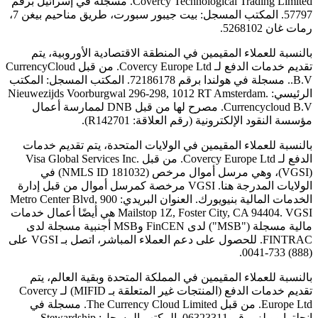
Covercy Technological Trading Limited. مسجلة في إسرائيل برقم
57797. المكتب المسجل: بيت جيبور سبورت، طريق مناحيم بيغن 7،
رمات غان 5268102.
بالنسبة للعملاء المقيمين في المنطقة الاقتصادية الأوروبية، يتم
تقديم خدمات الدفع لـ Covercy Europe Ltd. من قبل CurrencyCloud
B.V.. مسجلة في هولندا برقم 72186178. المكتب المسجل: المكتب
الرئيسي: Nieuwezijds Voorburgwal 296-298, 1012 RT Amsterdam.
Currencycloud B.V. مصرح لها من قبل DNB لممارسة أعمال
مؤسسة النقود الإلكترونية (رقم العلاقة: R142701).
بالنسبة للعملاء المقيمين في الولايات المتحدة، يتم تقديم خدمات
الدفع لـ Covercy Europe Ltd. من قبل Visa Global Services Inc.
(VGSI)، وهي مرسل أموال مرخص (NMLS ID 181032) في
الولايات المدرجة هنا. VGSI مرخصة كمرسل أموال من قبل إدارة
الخدمات المالية بنيويورك. العنوان البريدي: 900 Metro Center Blvd,
Mailstop 1Z, Foster City, CA 94404. VGSI هي أيضًا أعمال خدمات
مالية مسجلة ("MSB") لدى FinCEN وMSB أجنبية مسجلة لدى
FINTRAC. للحصول على دعم العملاء المباشر، اتصل بـ VGSI على
(888) 733-0041.
بالنسبة للعملاء المقيمين في المملكة المتحدة وبقية العالم، يتم
تقديم خدمات الدفع (المنتجات غير المتعلقة بـ MIFID) لـ Covercy
Europe Ltd. من قبل The Currency Cloud Limited. مسجلة في
إنجلترا وويلز برقم 06323311. المكتب المسجل: Stewardship