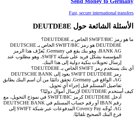
Send Money to
Germany
Fast, secure international transfers
الأسئلة الشائعة حول DEUTDE8E
ما هو رمز SWIFT/BIC الخاص بـ DEUTDE8E؟
DEUTDE8E هو رمز SWIFT/BIC الخاص بـ DEUTSCHE
BANK AG، وهو بنك يقع في Germany. يُعرِّف هذا الرمز
المؤسسة بشكل فريد على شبكة SWIFT، وهو مطلوب عند
إرسال تحويلات بنكية دولية إلى هذا البنك.
أي بنك يستخدم رمز SWIFT الخاص بـ DEUTDE8E؟
رمز SWIFT DEUTDE8E يعود إلى DEUTSCHE BANK
AG، الواقع في Germany. تحقق دائمًا من أن اسم البنك يطابق
تفاصيل المستلم قبل إجراء أي تحويل.
كيف أستخدم DEUTDE8E لإرسال أموال دوليًا؟
أدخل DEUTDE8E كرمز SWIFT/BIC في نموذج التحويل، مع
رقم IBAN أو رقم حساب المستلم في DEUTSCHE BANK
AG. تُوجِّه Covercy Pay المدفوعات عبر شبكة SWIFT إلى
فرع البنك الصحيح تلقائيًا.