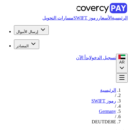
الرئيسية
الأسعار
رموز SWIFT
مسارات التحويل
إرسال الأموال
المصادر
تسجيل الدخول
ابدأ الآن
AR
الرئيسية
/
رموز SWIFT
/
Germany
/
DEUTDE8E