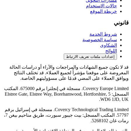
مسارات التحويل
حالات الاستخدام
خريطة الموقع
قانوني
شروط الخدمة
سياسة الخصوصية
الشكاوى
اللوائح
إعدادات ملفات تعريف الارتباط
قد لا تكون جميع الشهادات والمراجعات والآراء أو دراسات الحالة
المعروضة على موقعنا مؤشراً لجميع العملاء. قد تختلف النتائج
ويوافق العملاء على المضي قدمًا على مسؤوليتهم الخاصة.
Covercy Europe Limited. مسجلة في إنجلترا برقم 675000. المكتب
المسجل: 5 Elstree Gate, Elstree Way, Borehamwood, Hertforshire,
WD6 1JD, UK.
Covercy Technological Trading Limited. مسجلة في إسرائيل برقم
57797. المكتب المسجل: بيت جيبور سبورت، طريق مناحيم بيغن 7،
رمات غان 5268102.
بالنسبة للعملاء المقيمين في المنطقة الاقتصادية الأوروبية، يتم