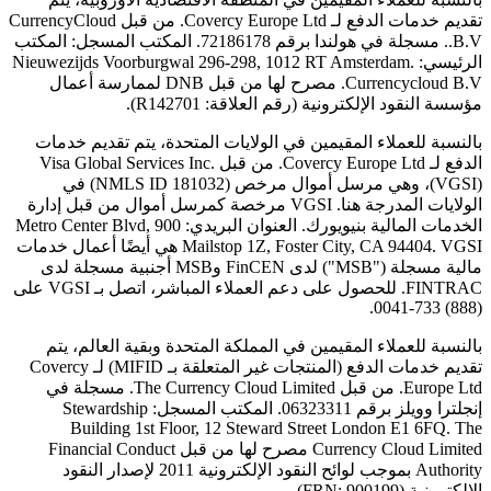
تقديم خدمات الدفع لـ Covercy Europe Ltd. من قبل CurrencyCloud
B.V.. مسجلة في هولندا برقم 72186178. المكتب المسجل: المكتب
الرئيسي: Nieuwezijds Voorburgwal 296-298, 1012 RT Amsterdam.
Currencycloud B.V. مصرح لها من قبل DNB لممارسة أعمال
مؤسسة النقود الإلكترونية (رقم العلاقة: R142701).
بالنسبة للعملاء المقيمين في الولايات المتحدة، يتم تقديم خدمات
الدفع لـ Covercy Europe Ltd. من قبل Visa Global Services Inc.
(VGSI)، وهي مرسل أموال مرخص (NMLS ID 181032) في
الولايات المدرجة هنا. VGSI مرخصة كمرسل أموال من قبل إدارة
الخدمات المالية بنيويورك. العنوان البريدي: 900 Metro Center Blvd,
Mailstop 1Z, Foster City, CA 94404. VGSI هي أيضًا أعمال خدمات
مالية مسجلة ("MSB") لدى FinCEN وMSB أجنبية مسجلة لدى
FINTRAC. للحصول على دعم العملاء المباشر، اتصل بـ VGSI على
(888) 733-0041.
بالنسبة للعملاء المقيمين في المملكة المتحدة وبقية العالم، يتم
تقديم خدمات الدفع (المنتجات غير المتعلقة بـ MIFID) لـ Covercy
Europe Ltd. من قبل The Currency Cloud Limited. مسجلة في
إنجلترا وويلز برقم 06323311. المكتب المسجل: Stewardship
Building 1st Floor, 12 Steward Street London E1 6FQ. The
Currency Cloud Limited مصرح لها من قبل Financial Conduct
Authority بموجب لوائح النقود الإلكترونية 2011 لإصدار النقود
الإلكترونية (FRN: 900199).