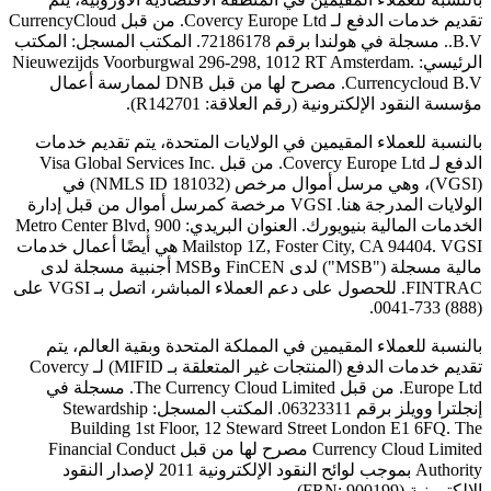
تقديم خدمات الدفع لـ Covercy Europe Ltd. من قبل CurrencyCloud
B.V.. مسجلة في هولندا برقم 72186178. المكتب المسجل: المكتب
الرئيسي: Nieuwezijds Voorburgwal 296-298, 1012 RT Amsterdam.
Currencycloud B.V. مصرح لها من قبل DNB لممارسة أعمال
مؤسسة النقود الإلكترونية (رقم العلاقة: R142701).
بالنسبة للعملاء المقيمين في الولايات المتحدة، يتم تقديم خدمات
الدفع لـ Covercy Europe Ltd. من قبل Visa Global Services Inc.
(VGSI)، وهي مرسل أموال مرخص (NMLS ID 181032) في
الولايات المدرجة هنا. VGSI مرخصة كمرسل أموال من قبل إدارة
الخدمات المالية بنيويورك. العنوان البريدي: 900 Metro Center Blvd,
Mailstop 1Z, Foster City, CA 94404. VGSI هي أيضًا أعمال خدمات
مالية مسجلة ("MSB") لدى FinCEN وMSB أجنبية مسجلة لدى
FINTRAC. للحصول على دعم العملاء المباشر، اتصل بـ VGSI على
(888) 733-0041.
بالنسبة للعملاء المقيمين في المملكة المتحدة وبقية العالم، يتم
تقديم خدمات الدفع (المنتجات غير المتعلقة بـ MIFID) لـ Covercy
Europe Ltd. من قبل The Currency Cloud Limited. مسجلة في
إنجلترا وويلز برقم 06323311. المكتب المسجل: Stewardship
Building 1st Floor, 12 Steward Street London E1 6FQ. The
Currency Cloud Limited مصرح لها من قبل Financial Conduct
Authority بموجب لوائح النقود الإلكترونية 2011 لإصدار النقود
الإلكترونية (FRN: 900199).