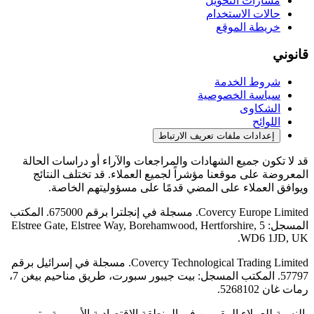
مسارات التحويل
حالات الاستخدام
خريطة الموقع
قانوني
شروط الخدمة
سياسة الخصوصية
الشكاوى
اللوائح
إعدادات ملفات تعريف الارتباط
قد لا تكون جميع الشهادات والمراجعات والآراء أو دراسات الحالة
المعروضة على موقعنا مؤشراً لجميع العملاء. قد تختلف النتائج
ويوافق العملاء على المضي قدمًا على مسؤوليتهم الخاصة.
Covercy Europe Limited. مسجلة في إنجلترا برقم 675000. المكتب
المسجل: 5 Elstree Gate, Elstree Way, Borehamwood, Hertforshire,
WD6 1JD, UK.
Covercy Technological Trading Limited. مسجلة في إسرائيل برقم
57797. المكتب المسجل: بيت جيبور سبورت، طريق مناحيم بيغن 7،
رمات غان 5268102.
بالنسبة للعملاء المقيمين في المنطقة الاقتصادية الأوروبية، يتم