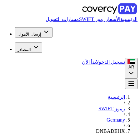
الرئيسية
الأسعار
رموز SWIFT
مسارات التحويل
إرسال الأموال
المصادر
تسجيل الدخول
ابدأ الآن
AR
الرئيسية
/
رموز SWIFT
/
Germany
/
DNBADEHX