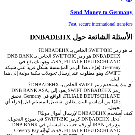
Send Money to
Germany
Fast, secure international transfers
الأسئلة الشائعة حول DNBADEHX
ما هو رمز SWIFT/BIC الخاص بـ DNBADEHX؟
DNBADEHX هو رمز SWIFT/BIC الخاص بـ DNB BANK
ASA, FILIALE DEUTSCHLAND، وهو بنك يقع في
Germany. يُعرِّف هذا الرمز المؤسسة بشكل فريد على شبكة
SWIFT، وهو مطلوب عند إرسال تحويلات بنكية دولية إلى هذا
البنك.
أي بنك يستخدم رمز SWIFT الخاص بـ DNBADEHX؟
رمز SWIFT DNBADEHX يعود إلى DNB BANK ASA,
FILIALE DEUTSCHLAND، الواقع في Germany. تحقق
دائمًا من أن اسم البنك يطابق تفاصيل المستلم قبل إجراء أي
تحويل.
كيف أستخدم DNBADEHX لإرسال أموال دوليًا؟
أدخل DNBADEHX كرمز SWIFT/BIC في نموذج التحويل،
مع رقم IBAN أو رقم حساب المستلم في DNB BANK
ASA, FILIALE DEUTSCHLAND. تُوجِّه Covercy Pay