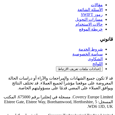
مقالات
الأسئلة الشائعة
رموز SWIFT
مسارات التحويل
حالات الاستخدام
خريطة الموقع
قانوني
شروط الخدمة
سياسة الخصوصية
الشكاوى
اللوائح
إعدادات ملفات تعريف الارتباط
قد لا تكون جميع الشهادات والمراجعات والآراء أو دراسات الحالة
المعروضة على موقعنا مؤشراً لجميع العملاء. قد تختلف النتائج
ويوافق العملاء على المضي قدمًا على مسؤوليتهم الخاصة.
Covercy Europe Limited. مسجلة في إنجلترا برقم 675000. المكتب
المسجل: 5 Elstree Gate, Elstree Way, Borehamwood, Hertforshire,
WD6 1JD, UK.