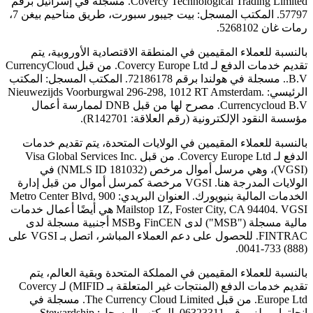
Covercy Technological Trading Limited. مسجلة في إسرائيل برقم
57797. المكتب المسجل: بيت جيبور سبورت، طريق مناحيم بيغن 7،
رمات غان 5268102.
بالنسبة للعملاء المقيمين في المنطقة الاقتصادية الأوروبية، يتم
تقديم خدمات الدفع لـ Covercy Europe Ltd. من قبل CurrencyCloud
B.V.. مسجلة في هولندا برقم 72186178. المكتب المسجل: المكتب
الرئيسي: Nieuwezijds Voorburgwal 296-298, 1012 RT Amsterdam.
Currencycloud B.V. مصرح لها من قبل DNB لممارسة أعمال
مؤسسة النقود الإلكترونية (رقم العلاقة: R142701).
بالنسبة للعملاء المقيمين في الولايات المتحدة، يتم تقديم خدمات
الدفع لـ Covercy Europe Ltd. من قبل Visa Global Services Inc.
(VGSI)، وهي مرسل أموال مرخص (NMLS ID 181032) في
الولايات المدرجة هنا. VGSI مرخصة كمرسل أموال من قبل إدارة
الخدمات المالية بنيويورك. العنوان البريدي: 900 Metro Center Blvd,
Mailstop 1Z, Foster City, CA 94404. VGSI هي أيضًا أعمال خدمات
مالية مسجلة ("MSB") لدى FinCEN وMSB أجنبية مسجلة لدى
FINTRAC. للحصول على دعم العملاء المباشر، اتصل بـ VGSI على
(888) 733-0041.
بالنسبة للعملاء المقيمين في المملكة المتحدة وبقية العالم، يتم
تقديم خدمات الدفع (المنتجات غير المتعلقة بـ MIFID) لـ Covercy
Europe Ltd. من قبل The Currency Cloud Limited. مسجلة في
إنجلترا وويلز برقم 06323311. المكتب المسجل: Stewardship