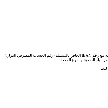
عند إرسال الأموال للمعاملات الدولية إلى هذا البنك المحدد، ستحتاج إلى رمز SWIFT BIC هذا (رمز تعريف البنك - Bank Identifier Code). قدمه مع رقم IBAN الخاص بالمستلم (رقم الحساب المصرفي الدولي)،
دينا.