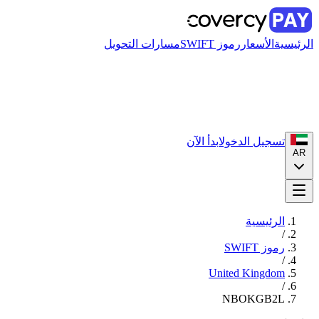
الرئيسية
الأسعار
رموز SWIFT
مسارات التحويل
تسجيل الدخول
ابدأ الآن
AR
الرئيسية
/
رموز SWIFT
/
United Kingdom
/
NBOKGB2L