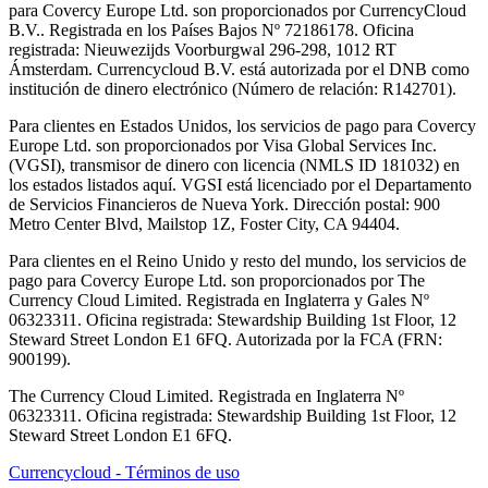
para Covercy Europe Ltd. son proporcionados por CurrencyCloud
B.V.. Registrada en los Países Bajos Nº 72186178. Oficina
registrada: Nieuwezijds Voorburgwal 296-298, 1012 RT
Ámsterdam. Currencycloud B.V. está autorizada por el DNB como
institución de dinero electrónico (Número de relación: R142701).
Para clientes en Estados Unidos, los servicios de pago para Covercy
Europe Ltd. son proporcionados por Visa Global Services Inc.
(VGSI), transmisor de dinero con licencia (NMLS ID 181032) en
los estados listados aquí. VGSI está licenciado por el Departamento
de Servicios Financieros de Nueva York. Dirección postal: 900
Metro Center Blvd, Mailstop 1Z, Foster City, CA 94404.
Para clientes en el Reino Unido y resto del mundo, los servicios de
pago para Covercy Europe Ltd. son proporcionados por The
Currency Cloud Limited. Registrada en Inglaterra y Gales Nº
06323311. Oficina registrada: Stewardship Building 1st Floor, 12
Steward Street London E1 6FQ. Autorizada por la FCA (FRN:
900199).
The Currency Cloud Limited. Registrada en Inglaterra Nº
06323311. Oficina registrada: Stewardship Building 1st Floor, 12
Steward Street London E1 6FQ.
Currencycloud - Términos de uso