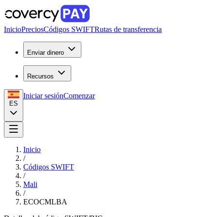
Inicio
Precios
Códigos SWIFT
Rutas de transferencia
Enviar dinero
Recursos
Iniciar sesión
Comenzar
ES
Inicio
/
Códigos SWIFT
/
Mali
/
ECOCMLBA