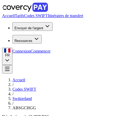
Accueil
Tarifs
Codes SWIFT
Itinéraires de transfert
Envoyer de l'argent
Ressources
Connexion
Commencer
FR
Accueil
/
Codes SWIFT
/
Switzerland
/
ABSGCHGG