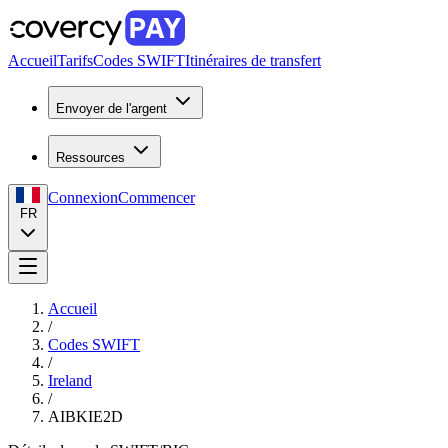
Accueil
Tarifs
Codes SWIFT
Itinéraires de transfert
Envoyer de l'argent
Ressources
Connexion
Commencer
FR
Accueil
/
Codes SWIFT
/
Ireland
/
AIBKIE2D