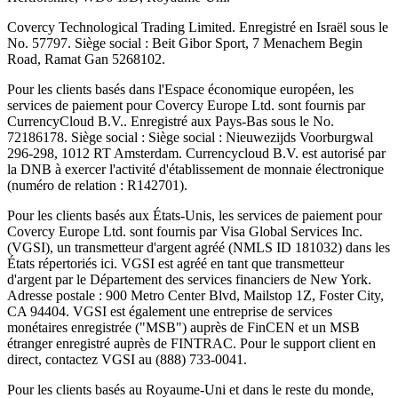
Covercy Technological Trading Limited. Enregistré en Israël sous le
No. 57797. Siège social : Beit Gibor Sport, 7 Menachem Begin
Road, Ramat Gan 5268102.
Pour les clients basés dans l'Espace économique européen, les
services de paiement pour Covercy Europe Ltd. sont fournis par
CurrencyCloud B.V.. Enregistré aux Pays-Bas sous le No.
72186178. Siège social : Siège social : Nieuwezijds Voorburgwal
296-298, 1012 RT Amsterdam. Currencycloud B.V. est autorisé par
la DNB à exercer l'activité d'établissement de monnaie électronique
(numéro de relation : R142701).
Pour les clients basés aux États-Unis, les services de paiement pour
Covercy Europe Ltd. sont fournis par Visa Global Services Inc.
(VGSI), un transmetteur d'argent agréé (NMLS ID 181032) dans les
États répertoriés ici. VGSI est agréé en tant que transmetteur
d'argent par le Département des services financiers de New York.
Adresse postale : 900 Metro Center Blvd, Mailstop 1Z, Foster City,
CA 94404. VGSI est également une entreprise de services
monétaires enregistrée ("MSB") auprès de FinCEN et un MSB
étranger enregistré auprès de FINTRAC. Pour le support client en
direct, contactez VGSI au (888) 733-0041.
Pour les clients basés au Royaume-Uni et dans le reste du monde,