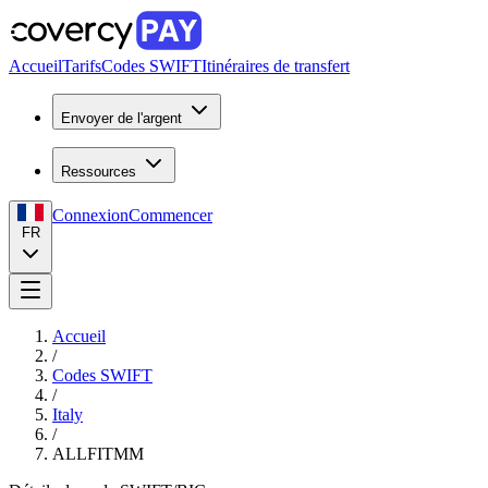
Accueil
Tarifs
Codes SWIFT
Itinéraires de transfert
Envoyer de l'argent
Ressources
Connexion
Commencer
FR
Accueil
/
Codes SWIFT
/
Italy
/
ALLFITMM