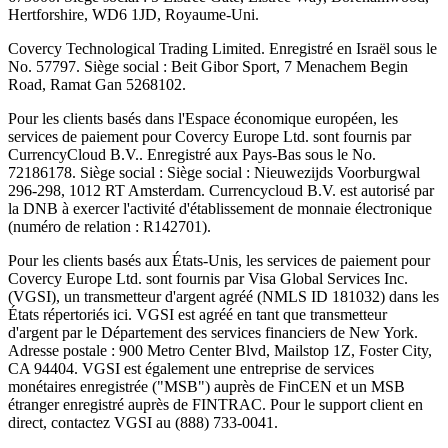
Hertforshire, WD6 1JD, Royaume-Uni.
Covercy Technological Trading Limited. Enregistré en Israël sous le
No. 57797. Siège social : Beit Gibor Sport, 7 Menachem Begin
Road, Ramat Gan 5268102.
Pour les clients basés dans l'Espace économique européen, les
services de paiement pour Covercy Europe Ltd. sont fournis par
CurrencyCloud B.V.. Enregistré aux Pays-Bas sous le No.
72186178. Siège social : Siège social : Nieuwezijds Voorburgwal
296-298, 1012 RT Amsterdam. Currencycloud B.V. est autorisé par
la DNB à exercer l'activité d'établissement de monnaie électronique
(numéro de relation : R142701).
Pour les clients basés aux États-Unis, les services de paiement pour
Covercy Europe Ltd. sont fournis par Visa Global Services Inc.
(VGSI), un transmetteur d'argent agréé (NMLS ID 181032) dans les
États répertoriés ici. VGSI est agréé en tant que transmetteur
d'argent par le Département des services financiers de New York.
Adresse postale : 900 Metro Center Blvd, Mailstop 1Z, Foster City,
CA 94404. VGSI est également une entreprise de services
monétaires enregistrée ("MSB") auprès de FinCEN et un MSB
étranger enregistré auprès de FINTRAC. Pour le support client en
direct, contactez VGSI au (888) 733-0041.