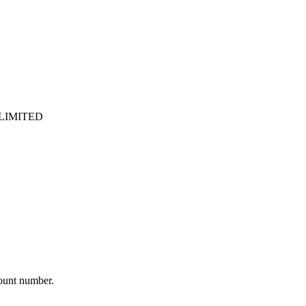
LIMITED
ount number.