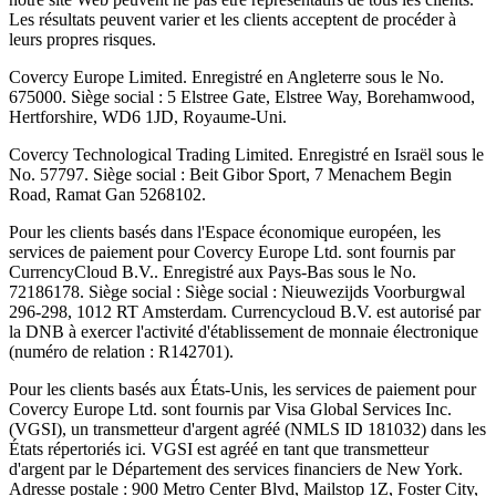
Les résultats peuvent varier et les clients acceptent de procéder à
leurs propres risques.
Covercy Europe Limited. Enregistré en Angleterre sous le No.
675000. Siège social : 5 Elstree Gate, Elstree Way, Borehamwood,
Hertforshire, WD6 1JD, Royaume-Uni.
Covercy Technological Trading Limited. Enregistré en Israël sous le
No. 57797. Siège social : Beit Gibor Sport, 7 Menachem Begin
Road, Ramat Gan 5268102.
Pour les clients basés dans l'Espace économique européen, les
services de paiement pour Covercy Europe Ltd. sont fournis par
CurrencyCloud B.V.. Enregistré aux Pays-Bas sous le No.
72186178. Siège social : Siège social : Nieuwezijds Voorburgwal
296-298, 1012 RT Amsterdam. Currencycloud B.V. est autorisé par
la DNB à exercer l'activité d'établissement de monnaie électronique
(numéro de relation : R142701).
Pour les clients basés aux États-Unis, les services de paiement pour
Covercy Europe Ltd. sont fournis par Visa Global Services Inc.
(VGSI), un transmetteur d'argent agréé (NMLS ID 181032) dans les
États répertoriés ici. VGSI est agréé en tant que transmetteur
d'argent par le Département des services financiers de New York.
Adresse postale : 900 Metro Center Blvd, Mailstop 1Z, Foster City,