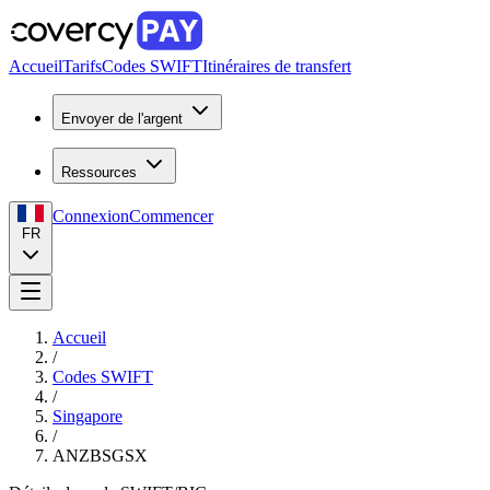
Accueil
Tarifs
Codes SWIFT
Itinéraires de transfert
Envoyer de l'argent
Ressources
Connexion
Commencer
FR
Accueil
/
Codes SWIFT
/
Singapore
/
ANZBSGSX