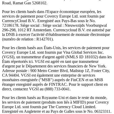
Road, Ramat Gan 5268102.
Pour les clients basés dans l'Espace économique européen, les
services de paiement pour Covercy Europe Ltd. sont fournis par
CurrencyCloud B.V.. Enregistré aux Pays-Bas sous le No.
72186178. Siège social : Siège social : Nieuwezijds Voorburgwal
296-298, 1012 RT Amsterdam. Currencycloud B.V. est autorisé par
la DNB à exercer l'activité d'établissement de monnaie électronique
(numéro de relation : R142701).
Pour les clients basés aux États-Unis, les services de paiement pour
Covercy Europe Ltd. sont fournis par Visa Global Services Inc.
(VGSI), un transmetteur d'argent agréé (NMLS ID 181032) dans les
États répertoriés ici. VGSI est agréé en tant que transmetteur
d'argent par le Département des services financiers de New York.
Adresse postale : 900 Metro Center Blvd, Mailstop 1Z, Foster City,
CA 94404. VGSI est également une entreprise de services
monétaires enregistrée ("MSB") auprès de FinCEN et un MSB
étranger enregistré auprès de FINTRAC. Pour le support client en
direct, contactez VGSI au (888) 733-0041.
Pour les clients basés au Royaume-Uni et dans le reste du monde,
les services de paiement (produits non liés à MIFID) pour Covercy
Europe Ltd. sont fournis par The Currency Cloud Limited.
Enregistré en Angleterre et au Pays de Galles sous le No. 06323311.