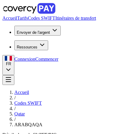
Accueil
Tarifs
Codes SWIFT
Itinéraires de transfert
Envoyer de l'argent
Ressources
Connexion
Commencer
FR
Accueil
/
Codes SWIFT
/
Qatar
/
ARABQAQA