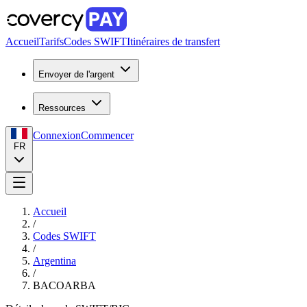
Accueil
Tarifs
Codes SWIFT
Itinéraires de transfert
Envoyer de l'argent
Ressources
Connexion
Commencer
FR
Accueil
/
Codes SWIFT
/
Argentina
/
BACOARBA