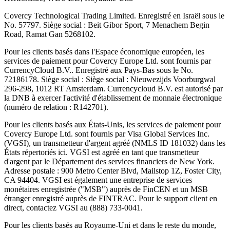
Covercy Technological Trading Limited. Enregistré en Israël sous le
No. 57797. Siège social : Beit Gibor Sport, 7 Menachem Begin
Road, Ramat Gan 5268102.
Pour les clients basés dans l'Espace économique européen, les
services de paiement pour Covercy Europe Ltd. sont fournis par
CurrencyCloud B.V.. Enregistré aux Pays-Bas sous le No.
72186178. Siège social : Siège social : Nieuwezijds Voorburgwal
296-298, 1012 RT Amsterdam. Currencycloud B.V. est autorisé par
la DNB à exercer l'activité d'établissement de monnaie électronique
(numéro de relation : R142701).
Pour les clients basés aux États-Unis, les services de paiement pour
Covercy Europe Ltd. sont fournis par Visa Global Services Inc.
(VGSI), un transmetteur d'argent agréé (NMLS ID 181032) dans les
États répertoriés ici. VGSI est agréé en tant que transmetteur
d'argent par le Département des services financiers de New York.
Adresse postale : 900 Metro Center Blvd, Mailstop 1Z, Foster City,
CA 94404. VGSI est également une entreprise de services
monétaires enregistrée ("MSB") auprès de FinCEN et un MSB
étranger enregistré auprès de FINTRAC. Pour le support client en
direct, contactez VGSI au (888) 733-0041.
Pour les clients basés au Royaume-Uni et dans le reste du monde,