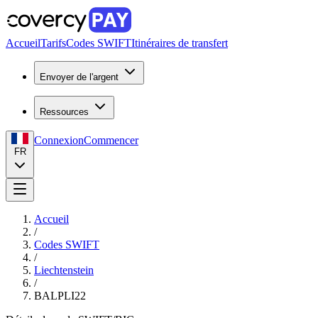
Accueil
Tarifs
Codes SWIFT
Itinéraires de transfert
Envoyer de l'argent
Ressources
Connexion
Commencer
FR
Accueil
/
Codes SWIFT
/
Liechtenstein
/
BALPLI22