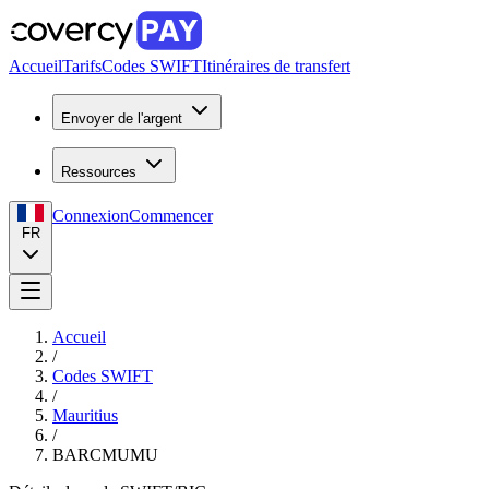
Accueil
Tarifs
Codes SWIFT
Itinéraires de transfert
Envoyer de l'argent
Ressources
Connexion
Commencer
FR
Accueil
/
Codes SWIFT
/
Mauritius
/
BARCMUMU