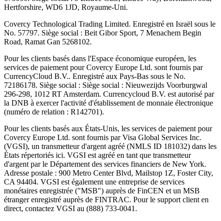
Hertforshire, WD6 1JD, Royaume-Uni.
Covercy Technological Trading Limited. Enregistré en Israël sous le
No. 57797. Siège social : Beit Gibor Sport, 7 Menachem Begin
Road, Ramat Gan 5268102.
Pour les clients basés dans l'Espace économique européen, les
services de paiement pour Covercy Europe Ltd. sont fournis par
CurrencyCloud B.V.. Enregistré aux Pays-Bas sous le No.
72186178. Siège social : Siège social : Nieuwezijds Voorburgwal
296-298, 1012 RT Amsterdam. Currencycloud B.V. est autorisé par
la DNB à exercer l'activité d'établissement de monnaie électronique
(numéro de relation : R142701).
Pour les clients basés aux États-Unis, les services de paiement pour
Covercy Europe Ltd. sont fournis par Visa Global Services Inc.
(VGSI), un transmetteur d'argent agréé (NMLS ID 181032) dans les
États répertoriés ici. VGSI est agréé en tant que transmetteur
d'argent par le Département des services financiers de New York.
Adresse postale : 900 Metro Center Blvd, Mailstop 1Z, Foster City,
CA 94404. VGSI est également une entreprise de services
monétaires enregistrée ("MSB") auprès de FinCEN et un MSB
étranger enregistré auprès de FINTRAC. Pour le support client en
direct, contactez VGSI au (888) 733-0041.