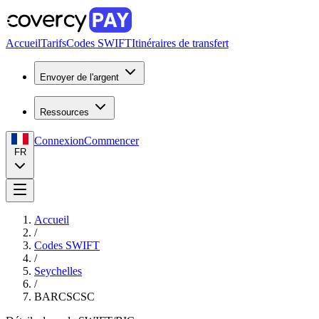
Accueil
Tarifs
Codes SWIFT
Itinéraires de transfert
Envoyer de l'argent
Ressources
Connexion
Commencer
FR
Accueil
/
Codes SWIFT
/
Seychelles
/
BARCSCSC