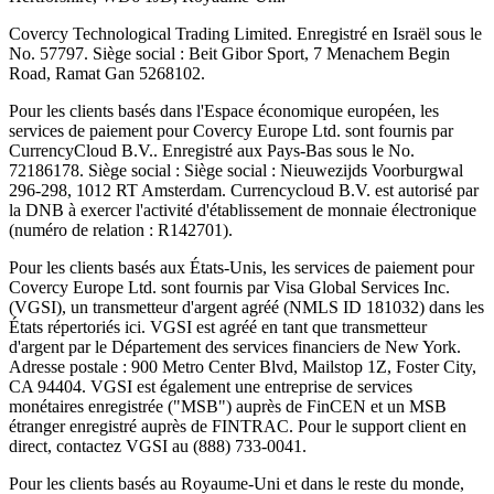
Covercy Technological Trading Limited. Enregistré en Israël sous le
No. 57797. Siège social : Beit Gibor Sport, 7 Menachem Begin
Road, Ramat Gan 5268102.
Pour les clients basés dans l'Espace économique européen, les
services de paiement pour Covercy Europe Ltd. sont fournis par
CurrencyCloud B.V.. Enregistré aux Pays-Bas sous le No.
72186178. Siège social : Siège social : Nieuwezijds Voorburgwal
296-298, 1012 RT Amsterdam. Currencycloud B.V. est autorisé par
la DNB à exercer l'activité d'établissement de monnaie électronique
(numéro de relation : R142701).
Pour les clients basés aux États-Unis, les services de paiement pour
Covercy Europe Ltd. sont fournis par Visa Global Services Inc.
(VGSI), un transmetteur d'argent agréé (NMLS ID 181032) dans les
États répertoriés ici. VGSI est agréé en tant que transmetteur
d'argent par le Département des services financiers de New York.
Adresse postale : 900 Metro Center Blvd, Mailstop 1Z, Foster City,
CA 94404. VGSI est également une entreprise de services
monétaires enregistrée ("MSB") auprès de FinCEN et un MSB
étranger enregistré auprès de FINTRAC. Pour le support client en
direct, contactez VGSI au (888) 733-0041.
Pour les clients basés au Royaume-Uni et dans le reste du monde,