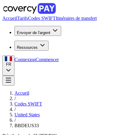
Accueil
Tarifs
Codes SWIFT
Itinéraires de transfert
Envoyer de l'argent
Ressources
Connexion
Commencer
FR
Accueil
/
Codes SWIFT
/
United States
/
BBDEUS33