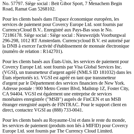
No. 57797. Siège social : Beit Gibor Sport, 7 Menachem Begin
Road, Ramat Gan 5268102.
Pour les clients basés dans l'Espace économique européen, les
services de paiement pour Covercy Europe Ltd. sont fournis par
CurrencyCloud B.V.. Enregistré aux Pays-Bas sous le No.
72186178. Siège social : Siège social : Nieuwezijds Voorburgwal
296-298, 1012 RT Amsterdam. Currencycloud B.V. est autorisé par
la DNB à exercer l'activité d'établissement de monnaie électronique
(numéro de relation : R142701).
Pour les clients basés aux États-Unis, les services de paiement pour
Covercy Europe Ltd. sont fournis par Visa Global Services Inc.
(VGSI), un transmetteur d'argent agréé (NMLS ID 181032) dans les
États répertoriés ici. VGSI est agréé en tant que transmetteur
d'argent par le Département des services financiers de New York.
Adresse postale : 900 Metro Center Blvd, Mailstop 1Z, Foster City,
CA 94404. VGSI est également une entreprise de services
monétaires enregistrée ("MSB") auprès de FinCEN et un MSB
étranger enregistré auprès de FINTRAC. Pour le support client en
direct, contactez VGSI au (888) 733-0041.
Pour les clients basés au Royaume-Uni et dans le reste du monde,
les services de paiement (produits non liés à MIFID) pour Covercy
Europe Ltd. sont fournis par The Currency Cloud Limited.