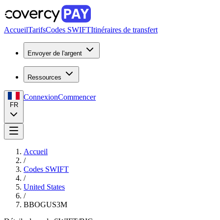
Accueil
Tarifs
Codes SWIFT
Itinéraires de transfert
Envoyer de l'argent
Ressources
Connexion
Commencer
FR
Accueil
/
Codes SWIFT
/
United States
/
BBOGUS3M