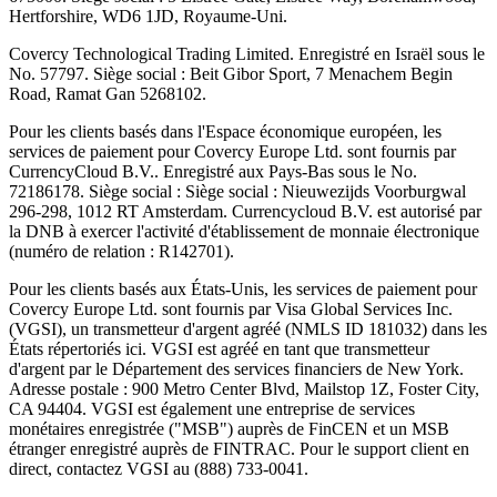
Hertforshire, WD6 1JD, Royaume-Uni.
Covercy Technological Trading Limited. Enregistré en Israël sous le
No. 57797. Siège social : Beit Gibor Sport, 7 Menachem Begin
Road, Ramat Gan 5268102.
Pour les clients basés dans l'Espace économique européen, les
services de paiement pour Covercy Europe Ltd. sont fournis par
CurrencyCloud B.V.. Enregistré aux Pays-Bas sous le No.
72186178. Siège social : Siège social : Nieuwezijds Voorburgwal
296-298, 1012 RT Amsterdam. Currencycloud B.V. est autorisé par
la DNB à exercer l'activité d'établissement de monnaie électronique
(numéro de relation : R142701).
Pour les clients basés aux États-Unis, les services de paiement pour
Covercy Europe Ltd. sont fournis par Visa Global Services Inc.
(VGSI), un transmetteur d'argent agréé (NMLS ID 181032) dans les
États répertoriés ici. VGSI est agréé en tant que transmetteur
d'argent par le Département des services financiers de New York.
Adresse postale : 900 Metro Center Blvd, Mailstop 1Z, Foster City,
CA 94404. VGSI est également une entreprise de services
monétaires enregistrée ("MSB") auprès de FinCEN et un MSB
étranger enregistré auprès de FINTRAC. Pour le support client en
direct, contactez VGSI au (888) 733-0041.