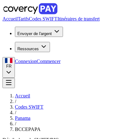
Accueil
Tarifs
Codes SWIFT
Itinéraires de transfert
Envoyer de l'argent
Ressources
Connexion
Commencer
FR
Accueil
/
Codes SWIFT
/
Panama
/
BCCEPAPA