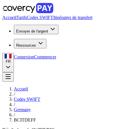
Accueil
Tarifs
Codes SWIFT
Itinéraires de transfert
Envoyer de l'argent
Ressources
Connexion
Commencer
FR
Accueil
/
Codes SWIFT
/
Germany
/
BCITDEFF