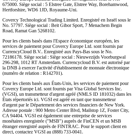
675000. Siège social : 5 Elstree Gate, Elstree Way, Borehamwood,
Hertforshire, WD6 1JD, Royaume-Uni.
Covercy Technological Trading Limited. Enregistré en Israël sous le
No. 57797. Siège social : Beit Gibor Sport, 7 Menachem Begin
Road, Ramat Gan 5268102.
Pour les clients basés dans l'Espace économique européen, les
services de paiement pour Covercy Europe Ltd. sont fournis par
CurrencyCloud B.V.. Enregistré aux Pays-Bas sous le No.
72186178. Siège social : Siège social : Nieuwezijds Voorburgwal
296-298, 1012 RT Amsterdam. Currencycloud B.V. est autorisé par
la DNB à exercer l'activité d'établissement de monnaie électronique
(numéro de relation : R142701).
Pour les clients basés aux États-Unis, les services de paiement pour
Covercy Europe Ltd. sont fournis par Visa Global Services Inc.
(VGSI), un transmetteur d'argent agréé (NMLS ID 181032) dans les
États répertoriés ici. VGSI est agréé en tant que transmetteur
d'argent par le Département des services financiers de New York.
Adresse postale : 900 Metro Center Blvd, Mailstop 1Z, Foster City,
CA 94404. VGSI est également une entreprise de services
monétaires enregistrée ("MSB") auprès de FinCEN et un MSB
étranger enregistré auprès de FINTRAC. Pour le support client en
direct, contactez VGSI au (888) 733-0041.