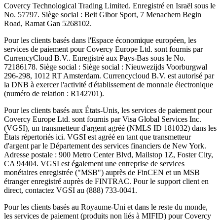
Covercy Technological Trading Limited. Enregistré en Israël sous le
No. 57797. Siège social : Beit Gibor Sport, 7 Menachem Begin
Road, Ramat Gan 5268102.
Pour les clients basés dans l'Espace économique européen, les
services de paiement pour Covercy Europe Ltd. sont fournis par
CurrencyCloud B.V.. Enregistré aux Pays-Bas sous le No.
72186178. Siège social : Siège social : Nieuwezijds Voorburgwal
296-298, 1012 RT Amsterdam. Currencycloud B.V. est autorisé par
la DNB à exercer l'activité d'établissement de monnaie électronique
(numéro de relation : R142701).
Pour les clients basés aux États-Unis, les services de paiement pour
Covercy Europe Ltd. sont fournis par Visa Global Services Inc.
(VGSI), un transmetteur d'argent agréé (NMLS ID 181032) dans les
États répertoriés ici. VGSI est agréé en tant que transmetteur
d'argent par le Département des services financiers de New York.
Adresse postale : 900 Metro Center Blvd, Mailstop 1Z, Foster City,
CA 94404. VGSI est également une entreprise de services
monétaires enregistrée ("MSB") auprès de FinCEN et un MSB
étranger enregistré auprès de FINTRAC. Pour le support client en
direct, contactez VGSI au (888) 733-0041.
Pour les clients basés au Royaume-Uni et dans le reste du monde,
les services de paiement (produits non liés à MIFID) pour Covercy