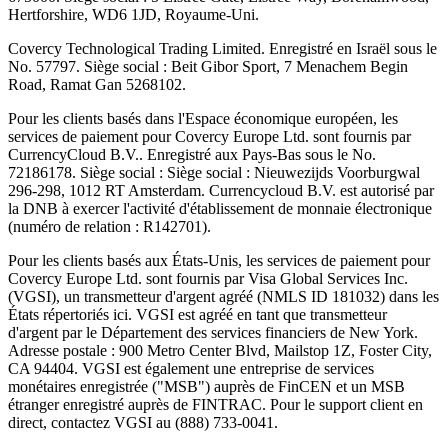
Hertforshire, WD6 1JD, Royaume-Uni.
Covercy Technological Trading Limited. Enregistré en Israël sous le
No. 57797. Siège social : Beit Gibor Sport, 7 Menachem Begin
Road, Ramat Gan 5268102.
Pour les clients basés dans l'Espace économique européen, les
services de paiement pour Covercy Europe Ltd. sont fournis par
CurrencyCloud B.V.. Enregistré aux Pays-Bas sous le No.
72186178. Siège social : Siège social : Nieuwezijds Voorburgwal
296-298, 1012 RT Amsterdam. Currencycloud B.V. est autorisé par
la DNB à exercer l'activité d'établissement de monnaie électronique
(numéro de relation : R142701).
Pour les clients basés aux États-Unis, les services de paiement pour
Covercy Europe Ltd. sont fournis par Visa Global Services Inc.
(VGSI), un transmetteur d'argent agréé (NMLS ID 181032) dans les
États répertoriés ici. VGSI est agréé en tant que transmetteur
d'argent par le Département des services financiers de New York.
Adresse postale : 900 Metro Center Blvd, Mailstop 1Z, Foster City,
CA 94404. VGSI est également une entreprise de services
monétaires enregistrée ("MSB") auprès de FinCEN et un MSB
étranger enregistré auprès de FINTRAC. Pour le support client en
direct, contactez VGSI au (888) 733-0041.