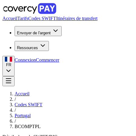
Accueil
Tarifs
Codes SWIFT
Itinéraires de transfert
Envoyer de l'argent
Ressources
Connexion
Commencer
FR
Accueil
/
Codes SWIFT
/
Portugal
/
BCOMPTPL