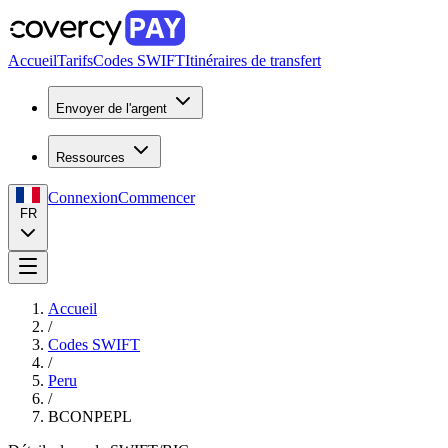
Accueil
Tarifs
Codes SWIFT
Itinéraires de transfert
Envoyer de l'argent
Ressources
Connexion
Commencer
FR
Accueil
/
Codes SWIFT
/
Peru
/
BCONPEPL