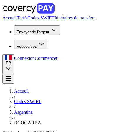
Accueil
Tarifs
Codes SWIFT
Itinéraires de transfert
Envoyer de l'argent
Ressources
Connexion
Commencer
FR
Accueil
/
Codes SWIFT
/
Argentina
/
BCOOARBA