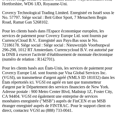
Hertforshire, WD6 1JD, Royaume-Uni.
Covercy Technological Trading Limited. Enregistré en Israël sous le
No. 57797. Siège social : Beit Gibor Sport, 7 Menachem Begin
Road, Ramat Gan 5268102.
Pour les clients basés dans l'Espace économique européen, les
services de paiement pour Covercy Europe Ltd. sont fournis par
CurrencyCloud B.V.. Enregistré aux Pays-Bas sous le No.
72186178. Siège social : Siège social : Nieuwezijds Voorburgwal
296-298, 1012 RT Amsterdam. Currencycloud B.V. est autorisé par
la DNB à exercer l'activité d'établissement de monnaie électronique
(numéro de relation : R142701).
Pour les clients basés aux États-Unis, les services de paiement pour
Covercy Europe Ltd. sont fournis par Visa Global Services Inc.
(VGSI), un transmetteur d'argent agréé (NMLS ID 181032) dans les
États répertoriés ici. VGSI est agréé en tant que transmetteur
d'argent par le Département des services financiers de New York.
Adresse postale : 900 Metro Center Blvd, Mailstop 1Z, Foster City,
CA 94404. VGSI est également une entreprise de services
monétaires enregistrée ("MSB") auprès de FinCEN et un MSB
étranger enregistré auprès de FINTRAC. Pour le support client en
direct, contactez VGSI au (888) 733-0041.