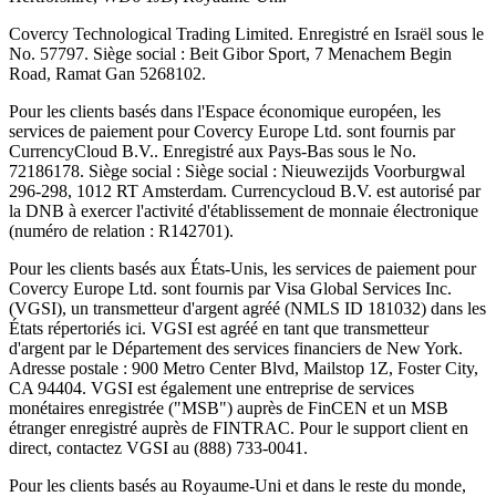
Covercy Technological Trading Limited. Enregistré en Israël sous le
No. 57797. Siège social : Beit Gibor Sport, 7 Menachem Begin
Road, Ramat Gan 5268102.
Pour les clients basés dans l'Espace économique européen, les
services de paiement pour Covercy Europe Ltd. sont fournis par
CurrencyCloud B.V.. Enregistré aux Pays-Bas sous le No.
72186178. Siège social : Siège social : Nieuwezijds Voorburgwal
296-298, 1012 RT Amsterdam. Currencycloud B.V. est autorisé par
la DNB à exercer l'activité d'établissement de monnaie électronique
(numéro de relation : R142701).
Pour les clients basés aux États-Unis, les services de paiement pour
Covercy Europe Ltd. sont fournis par Visa Global Services Inc.
(VGSI), un transmetteur d'argent agréé (NMLS ID 181032) dans les
États répertoriés ici. VGSI est agréé en tant que transmetteur
d'argent par le Département des services financiers de New York.
Adresse postale : 900 Metro Center Blvd, Mailstop 1Z, Foster City,
CA 94404. VGSI est également une entreprise de services
monétaires enregistrée ("MSB") auprès de FinCEN et un MSB
étranger enregistré auprès de FINTRAC. Pour le support client en
direct, contactez VGSI au (888) 733-0041.
Pour les clients basés au Royaume-Uni et dans le reste du monde,