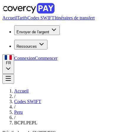
Accueil
Tarifs
Codes SWIFT
Itinéraires de transfert
Envoyer de l'argent
Ressources
Connexion
Commencer
FR
Accueil
/
Codes SWIFT
/
Peru
/
BCPLPEPL