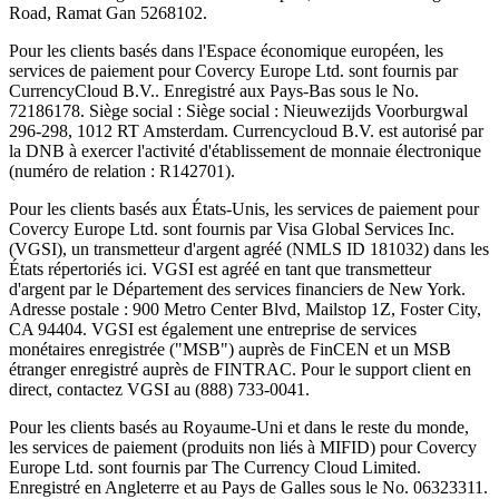
Road, Ramat Gan 5268102.
Pour les clients basés dans l'Espace économique européen, les
services de paiement pour Covercy Europe Ltd. sont fournis par
CurrencyCloud B.V.. Enregistré aux Pays-Bas sous le No.
72186178. Siège social : Siège social : Nieuwezijds Voorburgwal
296-298, 1012 RT Amsterdam. Currencycloud B.V. est autorisé par
la DNB à exercer l'activité d'établissement de monnaie électronique
(numéro de relation : R142701).
Pour les clients basés aux États-Unis, les services de paiement pour
Covercy Europe Ltd. sont fournis par Visa Global Services Inc.
(VGSI), un transmetteur d'argent agréé (NMLS ID 181032) dans les
États répertoriés ici. VGSI est agréé en tant que transmetteur
d'argent par le Département des services financiers de New York.
Adresse postale : 900 Metro Center Blvd, Mailstop 1Z, Foster City,
CA 94404. VGSI est également une entreprise de services
monétaires enregistrée ("MSB") auprès de FinCEN et un MSB
étranger enregistré auprès de FINTRAC. Pour le support client en
direct, contactez VGSI au (888) 733-0041.
Pour les clients basés au Royaume-Uni et dans le reste du monde,
les services de paiement (produits non liés à MIFID) pour Covercy
Europe Ltd. sont fournis par The Currency Cloud Limited.
Enregistré en Angleterre et au Pays de Galles sous le No. 06323311.