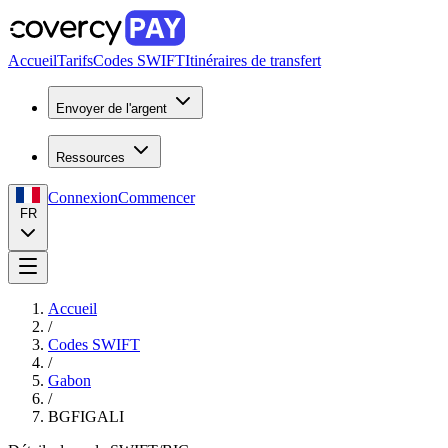
Accueil
Tarifs
Codes SWIFT
Itinéraires de transfert
Envoyer de l'argent
Ressources
Connexion
Commencer
FR
Accueil
/
Codes SWIFT
/
Gabon
/
BGFIGALI