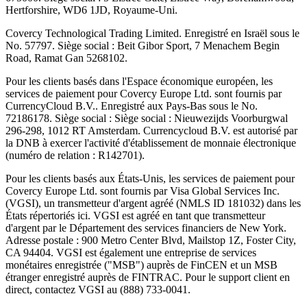
Hertforshire, WD6 1JD, Royaume-Uni.
Covercy Technological Trading Limited. Enregistré en Israël sous le
No. 57797. Siège social : Beit Gibor Sport, 7 Menachem Begin
Road, Ramat Gan 5268102.
Pour les clients basés dans l'Espace économique européen, les
services de paiement pour Covercy Europe Ltd. sont fournis par
CurrencyCloud B.V.. Enregistré aux Pays-Bas sous le No.
72186178. Siège social : Siège social : Nieuwezijds Voorburgwal
296-298, 1012 RT Amsterdam. Currencycloud B.V. est autorisé par
la DNB à exercer l'activité d'établissement de monnaie électronique
(numéro de relation : R142701).
Pour les clients basés aux États-Unis, les services de paiement pour
Covercy Europe Ltd. sont fournis par Visa Global Services Inc.
(VGSI), un transmetteur d'argent agréé (NMLS ID 181032) dans les
États répertoriés ici. VGSI est agréé en tant que transmetteur
d'argent par le Département des services financiers de New York.
Adresse postale : 900 Metro Center Blvd, Mailstop 1Z, Foster City,
CA 94404. VGSI est également une entreprise de services
monétaires enregistrée ("MSB") auprès de FinCEN et un MSB
étranger enregistré auprès de FINTRAC. Pour le support client en
direct, contactez VGSI au (888) 733-0041.