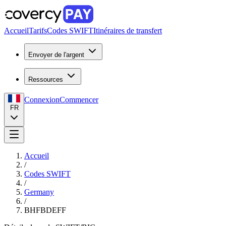
Accueil
Tarifs
Codes SWIFT
Itinéraires de transfert
Envoyer de l'argent
Ressources
Connexion
Commencer
FR
Accueil
/
Codes SWIFT
/
Germany
/
BHFBDEFF