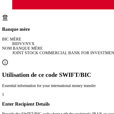
Banque mère
BIC MÈRE
BIDVVNVX
NOM BANQUE MÈRE
JOINT STOCK COMMERCIAL BANK FOR INVESTME
Utilisation de ce code SWIFT/BIC
Essential information for your international money transfer
1
Enter Recipient Details
Provide the SWIFT/BIC code along with the recipient's IBAN or acc