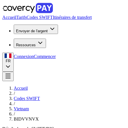
Accueil
Tarifs
Codes SWIFT
Itinéraires de transfert
Envoyer de l'argent
Ressources
Connexion
Commencer
FR
Accueil
/
Codes SWIFT
/
Vietnam
/
BIDVVNVX