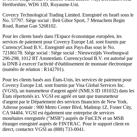
Hertforshire, WD6 1JD, Royaume-Uni.
Covercy Technological Trading Limited. Enregistré en Israël sous le
No. 57797. Siège social : Beit Gibor Sport, 7 Menachem Begin
Road, Ramat Gan 5268102.
Pour les clients basés dans l'Espace économique européen, les
services de paiement pour Covercy Europe Ltd. sont fournis par
CurrencyCloud B.V.. Enregistré aux Pays-Bas sous le No.
72186178. Siège social : Siège social : Nieuwezijds Voorburgwal
296-298, 1012 RT Amsterdam. Currencycloud B.V. est autorisé par
la DNB à exercer l'activité d'établissement de monnaie électronique
(numéro de relation : R142701).
Pour les clients basés aux États-Unis, les services de paiement pour
Covercy Europe Ltd. sont fournis par Visa Global Services Inc.
(VGSI), un transmetteur d'argent agréé (NMLS ID 181032) dans les
États répertoriés ici. VGSI est agréé en tant que transmetteur
d'argent par le Département des services financiers de New York.
Adresse postale : 900 Metro Center Blvd, Mailstop 1Z, Foster City,
CA 94404. VGSI est également une entreprise de services
monétaires enregistrée ("MSB") auprès de FinCEN et un MSB
étranger enregistré auprès de FINTRAC. Pour le support client en
direct, contactez VGSI au (888) 733-0041.