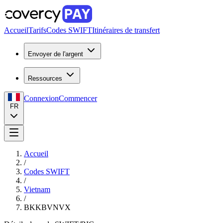
Accueil
Tarifs
Codes SWIFT
Itinéraires de transfert
Envoyer de l'argent
Ressources
Connexion
Commencer
FR
Accueil
/
Codes SWIFT
/
Vietnam
/
BKKBVNVX