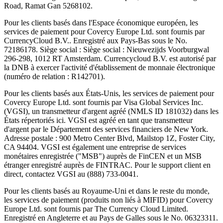
Road, Ramat Gan 5268102.
Pour les clients basés dans l'Espace économique européen, les
services de paiement pour Covercy Europe Ltd. sont fournis par
CurrencyCloud B.V.. Enregistré aux Pays-Bas sous le No.
72186178. Siège social : Siège social : Nieuwezijds Voorburgwal
296-298, 1012 RT Amsterdam. Currencycloud B.V. est autorisé par
la DNB à exercer l'activité d'établissement de monnaie électronique
(numéro de relation : R142701).
Pour les clients basés aux États-Unis, les services de paiement pour
Covercy Europe Ltd. sont fournis par Visa Global Services Inc.
(VGSI), un transmetteur d'argent agréé (NMLS ID 181032) dans les
États répertoriés ici. VGSI est agréé en tant que transmetteur
d'argent par le Département des services financiers de New York.
Adresse postale : 900 Metro Center Blvd, Mailstop 1Z, Foster City,
CA 94404. VGSI est également une entreprise de services
monétaires enregistrée ("MSB") auprès de FinCEN et un MSB
étranger enregistré auprès de FINTRAC. Pour le support client en
direct, contactez VGSI au (888) 733-0041.
Pour les clients basés au Royaume-Uni et dans le reste du monde,
les services de paiement (produits non liés à MIFID) pour Covercy
Europe Ltd. sont fournis par The Currency Cloud Limited.
Enregistré en Angleterre et au Pays de Galles sous le No. 06323311.