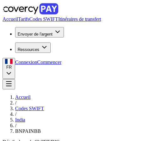
Accueil
Tarifs
Codes SWIFT
Itinéraires de transfert
Envoyer de l'argent
Ressources
Connexion
Commencer
FR
Accueil
/
Codes SWIFT
/
India
/
BNPAINBB